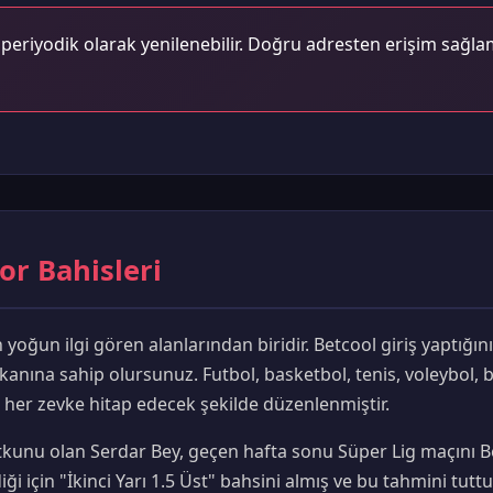
periyodik olarak yenilenebilir. Doğru adresten erişim sağlam
or Bahisleri
yoğun ilgi gören alanlarından biridir. Betcool giriş yaptığı
anına sahip olursunuz. Futbol, basketbol, tenis, voleybol, b
 her zevke hitap edecek şekilde düzenlenmiştir.
tkunu olan Serdar Bey, geçen hafta sonu Süper Lig maçını 
i için "İkinci Yarı 1.5 Üst" bahsini almış ve bu tahmini tutt