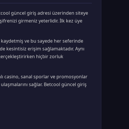
etcool güncel giriş adresi üzerinden siteye
ifrenizi girmeniz yeterlidir. İlk kez üye
e kaydetmiş ve bu sayede her seferinde
e kesintisiz erişim sağlamaktadır. Aynı
gerçekleştirirken hiçbir zorluk
nlı casino, sanal sporlar ve promosyonlar
a ulaşmalarını sağlar. Betcool güncel giriş