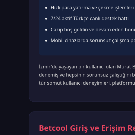
Hızlı para yatırma ve çekme işlemleri
7/24 aktif Türkçe canlı destek hattı
Cazip hoş geldin ve devam eden bon
Mobil cihazlarda sorunsuz çalışma 
İzmir'de yaşayan bir kullanıcı olan Murat 
denemiş ve hepsinin sorunsuz çalıştığını bel
tür somut kullanıcı deneyimleri, platfor
Betcool Giriş ve Erişim R