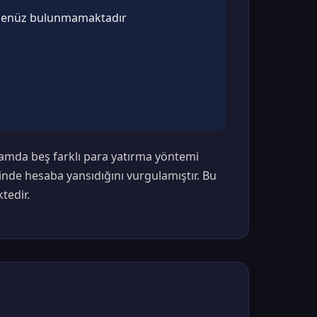
henüz bulunmamaktadır
plamda beş farklı para yatırma yöntemi
içinde hesaba yansıdığını vurgulamıştır. Bu
tedir.