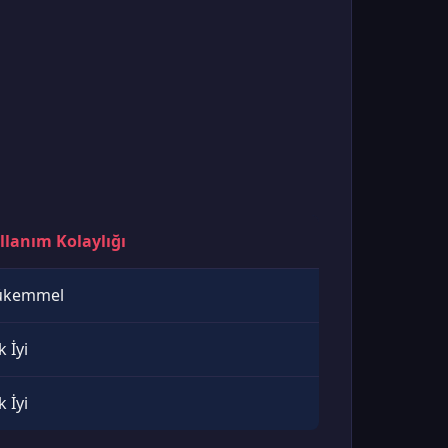
llanım Kolaylığı
kemmel
 İyi
 İyi