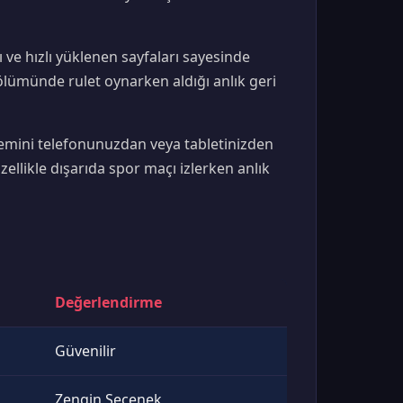
ve hızlı yüklenen sayfaları sayesinde
bölümünde rulet oynarken aldığı anlık geri
şlemini telefonunuzdan veya tabletinizden
llikle dışarıda spor maçı izlerken anlık
Değerlendirme
Güvenilir
Zengin Seçenek