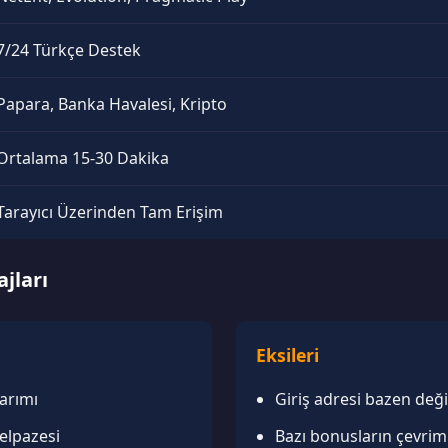
7/24 Türkçe Destek
Papara, Banka Havalesi, Kripto
Ortalama 15-30 Dakika
Tarayıcı Üzerinden Tam Erişim
jları
Eksileri
arımı
Giriş adresi bazen deği
elpazesi
Bazı bonusların çevrim 