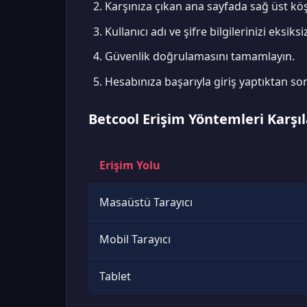
Karşınıza çıkan ana sayfada sağ üst köş
Kullanıcı adı ve şifre bilgilerinizi eksiksi
Güvenlik doğrulamasını tamamlayın.
Hesabınıza başarıyla giriş yaptıktan son
Betcool Erişim Yöntemleri Karşı
Erişim Yolu
Masaüstü Tarayıcı
Mobil Tarayıcı
Tablet