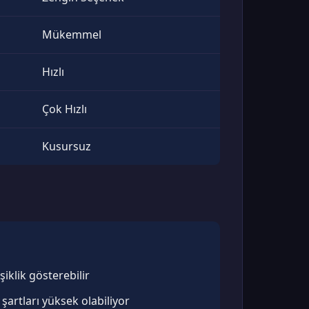
Mükemmel
Hızlı
Çok Hızlı
Kusursuz
şiklik gösterebilir
şartları yüksek olabiliyor