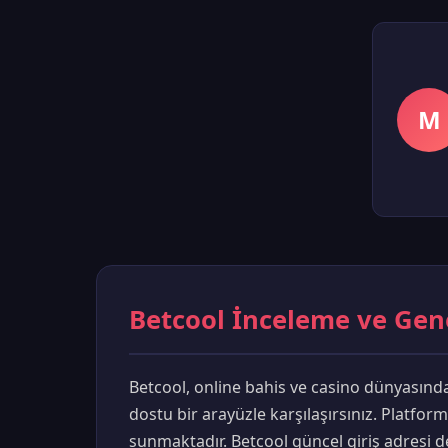
M
Betcool İnceleme ve Gen
Betcool, online bahis ve casino dünyasında 
dostu bir arayüzle karşılaşırsınız. Platform
sunmaktadır. Betcool güncel giriş adresi d