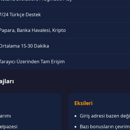
7/24 Türkçe Destek
Papara, Banka Havalesi, Kripto
Ortalama 15-30 Dakika
Tarayıcı Üzerinden Tam Erişim
jları
Eksileri
arımı
Giriş adresi bazen deği
elpazesi
Bazı bonusların çevrim 