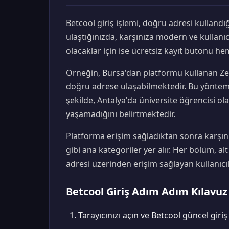
Betcool giriş işlemi, doğru adresi kullandığ
ulaştığınızda, karşınıza modern ve kullanıcı 
olacaklar için ise ücretsiz kayıt butonu h
Örneğin, Bursa'dan platformu kullanan Zey
doğru adrese ulaşabilmektedir. Bu yöntem, 
şekilde, Antalya'da üniversite öğrencisi ol
yaşamadığını belirtmektedir.
Platforma erişim sağladıktan sonra karşını
gibi ana kategoriler yer alır. Her bölüm, alt
adresi üzerinden erişim sağlayan kullanıcıl
Betcool Giriş Adım Adım Kılavuz
Tarayıcınızı açın ve Betcool güncel giriş