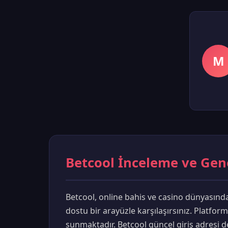
M
Betcool İnceleme ve Gen
Betcool, online bahis ve casino dünyasında 
dostu bir arayüzle karşılaşırsınız. Platform
sunmaktadır. Betcool güncel giriş adresi d