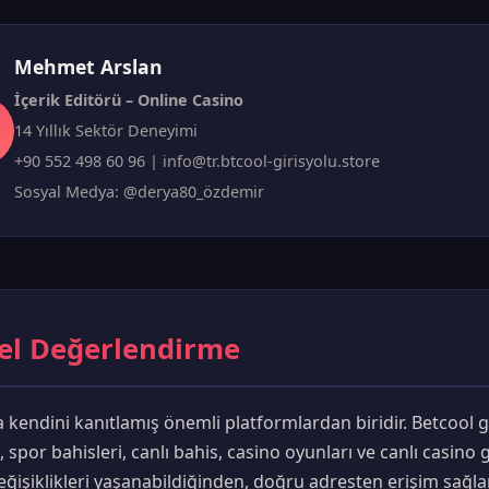
Mehmet Arslan
İçerik Editörü – Online Casino
14 Yıllık Sektör Deneyimi
+90 552 498 60 96 | info@tr.btcool-girisyolu.store
Sosyal Medya: @derya80_özdemir
el Değerlendirme
kendini kanıtlamış önemli platformlardan biridir. Betcool gir
, spor bahisleri, canlı bahis, casino oyunları ve canlı casino
eğişiklikleri yaşanabildiğinden, doğru adresten erişim sağla