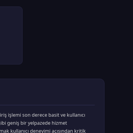
iş işlemi son derece basit ve kullanıcı
 gibi geniş bir yelpazede hizmet
mak kullanıcı deneyimi açısından kritik