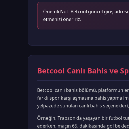
Önemli Not: Betcool güncel giriş adresi 
etmenizi öneririz.
Betcool Canlı Bahis ve Sp
Betcool canlı bahis bölümü, platformun en 
farklı spor karşılaşmasına bahis yapma imk
yelpazede sunulan canlı bahis seçenekleri,
Örneğin, Trabzon'da yaşayan bir futbol tu
ederken, maçın 65. dakikasında gol beklediğ