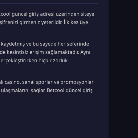
etcool güncel giriş adresi üzerinden siteye
ifrenizi girmeniz yeterlidir. İlk kez üye
e kaydetmiş ve bu sayede her seferinde
e kesintisiz erişim sağlamaktadır. Aynı
gerçekleştirirken hiçbir zorluk
nlı casino, sanal sporlar ve promosyonlar
a ulaşmalarını sağlar. Betcool güncel giriş