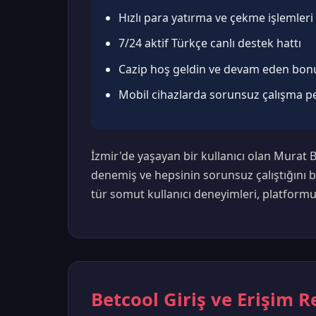
Hızlı para yatırma ve çekme işlemleri
7/24 aktif Türkçe canlı destek hattı
Cazip hoş geldin ve devam eden bon
Mobil cihazlarda sorunsuz çalışma 
İzmir'de yaşayan bir kullanıcı olan Murat 
denemiş ve hepsinin sorunsuz çalıştığını bel
tür somut kullanıcı deneyimleri, platfor
Betcool Giriş ve Erişim R