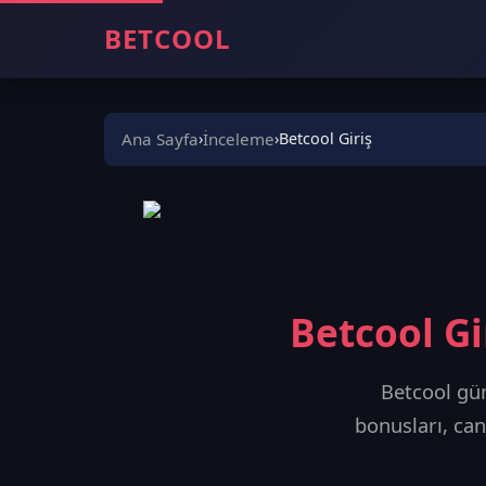
BETCOOL
Ana Sayfa
›
İnceleme
›
Betcool Giriş
Betcool Gi
Betcool gün
bonusları, can