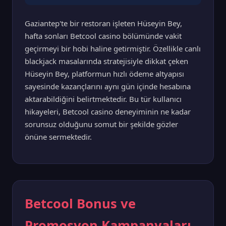
Gaziantep'te bir restoran işleten Hüseyin Bey,
hafta sonları Betcool casino bölümünde vakit
geçirmeyi bir hobi haline getirmiştir. Özellikle canlı
blackjack masalarında stratejisiyle dikkat çeken
Hüseyin Bey, platformun hızlı ödeme altyapısı
sayesinde kazançlarını aynı gün içinde hesabına
aktarabildiğini belirtmektedir. Bu tür kullanıcı
hikayeleri, Betcool casino deneyiminin ne kadar
sorunsuz olduğunu somut bir şekilde gözler
önüne sermektedir.
Betcool Bonus ve
Promosyon Kampanyaları