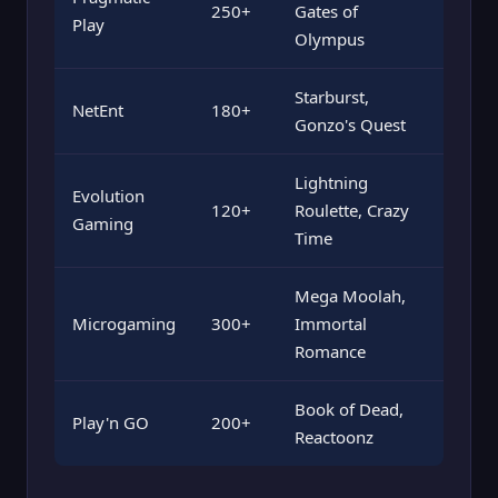
250+
Gates of
Play
Olympus
Starburst,
NetEnt
180+
Gonzo's Quest
Lightning
Evolution
120+
Roulette, Crazy
Gaming
Time
Mega Moolah,
Microgaming
300+
Immortal
Romance
Book of Dead,
Play'n GO
200+
Reactoonz