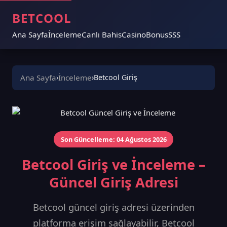
BETCOOL
Ana Sayfa
İnceleme
Canlı Bahis
Casino
Bonus
SSS
Ana Sayfa
›
İnceleme
›
Betcool Giriş
Son Güncelleme: 04 Ağustos 2026
Betcool Giriş ve İnceleme –
Güncel Giriş Adresi
Betcool güncel giriş adresi üzerinden
platforma erişim sağlayabilir, Betcool