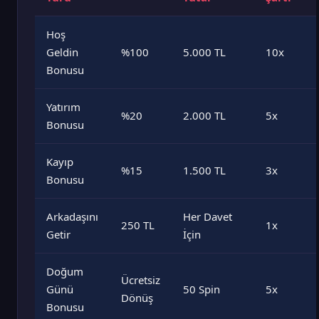
Hoş
Geldin
%100
5.000 TL
10x
Bonusu
Yatırım
%20
2.000 TL
5x
Bonusu
Kayıp
%15
1.500 TL
3x
Bonusu
Arkadaşını
Her Davet
250 TL
1x
Getir
İçin
Doğum
Ücretsiz
Günü
50 Spin
5x
Dönüş
Bonusu