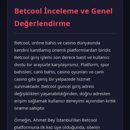
Betcool İnceleme ve Genel
Değerlendirme
Betcool, online bahis ve casino dünyasında
kendini kanıtlamış önemli platformlardan biridir.
Betcool giriş işlemi son derece basit ve kullanıcı
dostu bir arayüzle karşılaşırsınız. Platform, spor
bahisleri, canlı bahis, casino oyunları ve canlı
casino gibi geniş bir yelpazede hizmet
sunmaktadır. Betcool güncel giriş adresi
değişiklikleri yaşanabildiğinden, doğru adresten
erişim sağlamak kullanıcı deneyimi açısından kritik
öneme sahiptir.
Örneğin, Ahmet Bey İstanbul'dan Betcool
platformuna ilk kez üye olduğunda, sitenin