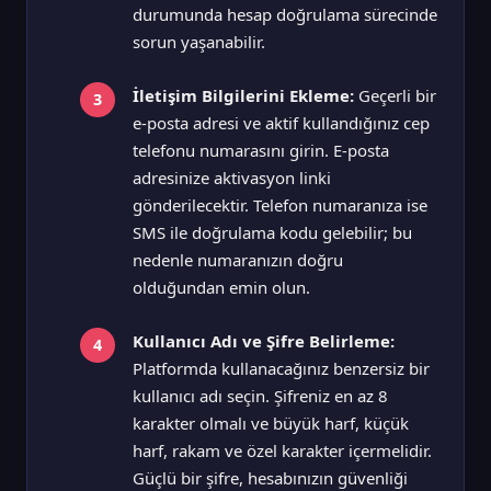
durumunda hesap doğrulama sürecinde
sorun yaşanabilir.
İletişim Bilgilerini Ekleme:
Geçerli bir
e-posta adresi ve aktif kullandığınız cep
telefonu numarasını girin. E-posta
adresinize aktivasyon linki
gönderilecektir. Telefon numaranıza ise
SMS ile doğrulama kodu gelebilir; bu
nedenle numaranızın doğru
olduğundan emin olun.
Kullanıcı Adı ve Şifre Belirleme:
Platformda kullanacağınız benzersiz bir
kullanıcı adı seçin. Şifreniz en az 8
karakter olmalı ve büyük harf, küçük
harf, rakam ve özel karakter içermelidir.
Güçlü bir şifre, hesabınızın güvenliği