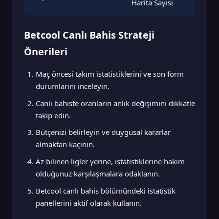
Harita Sayısı
Betcool Canlı Bahis Strateji
Önerileri
Maç öncesi takım istatistiklerini ve son form
durumlarını inceleyin.
Canlı bahiste oranların anlık değişimini dikkatle
takip edin.
Bütçenizi belirleyin ve duygusal kararlar
almaktan kaçının.
Az bilinen ligler yerine, istatistiklerine hakim
olduğunuz karşılaşmalara odaklanın.
Betcool canlı bahis bölümündeki istatistik
panellerini aktif olarak kullanın.