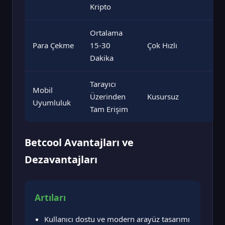
Kripto
Ortalama
Para Çekme
15-30
Çok Hızlı
Dakika
Tarayıcı
Mobil
Üzerinden
Kusursuz
Uyumluluk
Tam Erişim
Betcool Avantajları ve
Dezavantajları
Artıları
Kullanıcı dostu ve modern arayüz tasarımı