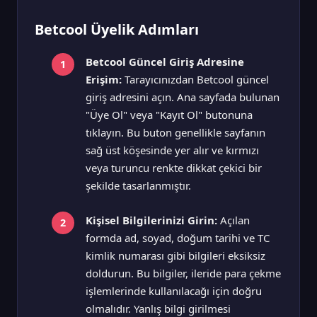
Betcool Üyelik Adımları
Betcool Güncel Giriş Adresine
Erişim:
Tarayıcınızdan Betcool güncel
giriş adresini açın. Ana sayfada bulunan
"Üye Ol" veya "Kayıt Ol" butonuna
tıklayın. Bu buton genellikle sayfanın
sağ üst köşesinde yer alır ve kırmızı
veya turuncu renkte dikkat çekici bir
şekilde tasarlanmıştır.
Kişisel Bilgilerinizi Girin:
Açılan
formda ad, soyad, doğum tarihi ve TC
kimlik numarası gibi bilgileri eksiksiz
doldurun. Bu bilgiler, ileride para çekme
işlemlerinde kullanılacağı için doğru
olmalıdır. Yanlış bilgi girilmesi