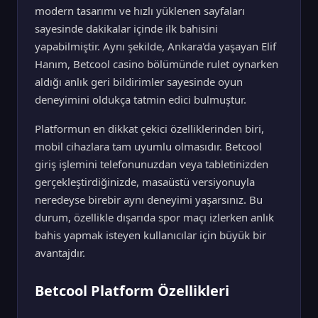
modern tasarımı ve hızlı yüklenen sayfaları
sayesinde dakikalar içinde ilk bahisini
yapabilmiştir. Aynı şekilde, Ankara'da yaşayan Elif
Hanım, Betcool casino bölümünde rulet oynarken
aldığı anlık geri bildirimler sayesinde oyun
deneyimini oldukça tatmin edici bulmuştur.
Platformun en dikkat çekici özelliklerinden biri,
mobil cihazlara tam uyumlu olmasıdır. Betcool
giriş işlemini telefonunuzdan veya tabletinizden
gerçekleştirdiğinizde, masaüstü versiyonuyla
neredeyse birebir aynı deneyimi yaşarsınız. Bu
durum, özellikle dışarıda spor maçı izlerken anlık
bahis yapmak isteyen kullanıcılar için büyük bir
avantajdır.
Betcool Platform Özellikleri