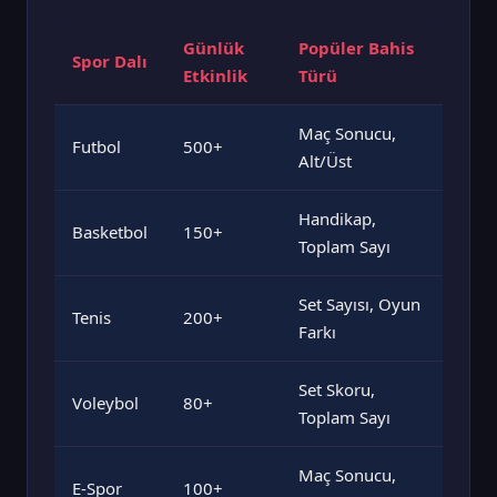
Günlük
Popüler Bahis
Spor Dalı
Etkinlik
Türü
Maç Sonucu,
Futbol
500+
Alt/Üst
Handikap,
Basketbol
150+
Toplam Sayı
Set Sayısı, Oyun
Tenis
200+
Farkı
Set Skoru,
Voleybol
80+
Toplam Sayı
Maç Sonucu,
E-Spor
100+