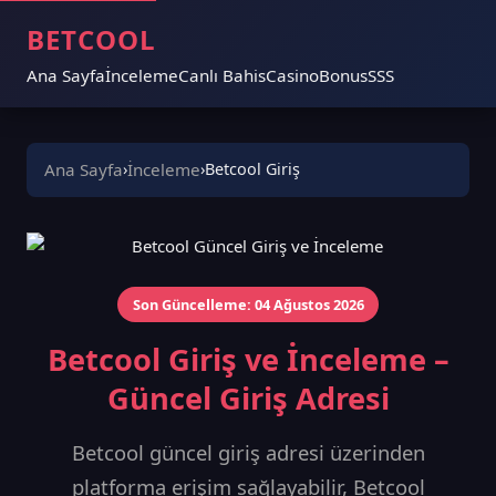
BETCOOL
Ana Sayfa
İnceleme
Canlı Bahis
Casino
Bonus
SSS
Ana Sayfa
›
İnceleme
›
Betcool Giriş
Son Güncelleme: 04 Ağustos 2026
Betcool Giriş ve İnceleme –
Güncel Giriş Adresi
Betcool güncel giriş adresi üzerinden
platforma erişim sağlayabilir, Betcool