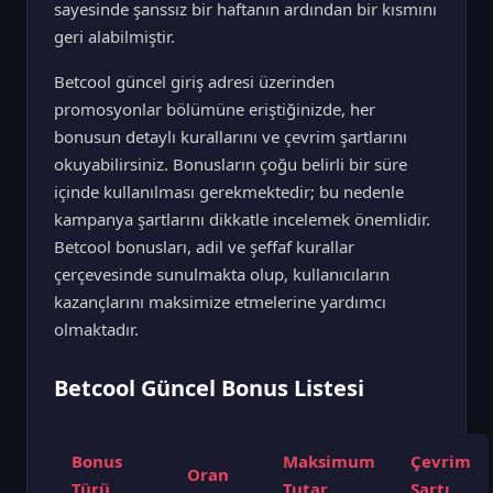
sayesinde şanssız bir haftanın ardından bir kısmını
geri alabilmiştir.
Betcool güncel giriş adresi üzerinden
promosyonlar bölümüne eriştiğinizde, her
bonusun detaylı kurallarını ve çevrim şartlarını
okuyabilirsiniz. Bonusların çoğu belirli bir süre
içinde kullanılması gerekmektedir; bu nedenle
kampanya şartlarını dikkatle incelemek önemlidir.
Betcool bonusları, adil ve şeffaf kurallar
çerçevesinde sunulmakta olup, kullanıcıların
kazançlarını maksimize etmelerine yardımcı
olmaktadır.
Betcool Güncel Bonus Listesi
Bonus
Maksimum
Çevrim
Oran
Türü
Tutar
Şartı