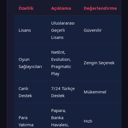
Özellik
Açıklama
Değerlendirme
Uluslararası
Lisans
Geçerli
Güvenilir
Lisans
NetEnt,
Oyun
Evolution,
Zengin Seçenek
Sağlayıcıları
Pragmatic
Play
Canlı
7/24 Türkçe
Mükemmel
Destek
Destek
Papara,
Para
Banka
Hızlı
Yatırma
Havalesi,