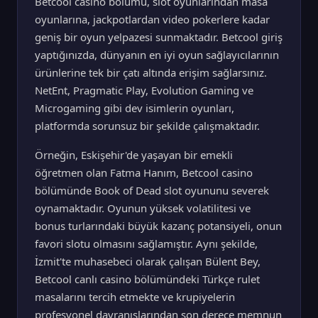
Betcool casino bölümü, slot oyunlarından masa
oyunlarına, jackpotlardan video pokerlere kadar
geniş bir oyun yelpazesi sunmaktadır. Betcool giriş
yaptığınızda, dünyanın en iyi oyun sağlayıcılarının
ürünlerine tek bir çatı altında erişim sağlarsınız.
NetEnt, Pragmatic Play, Evolution Gaming ve
Microgaming gibi dev isimlerin oyunları,
platformda sorunsuz bir şekilde çalışmaktadır.
Örneğin, Eskişehir'de yaşayan bir emekli
öğretmen olan Fatma Hanım, Betcool casino
bölümünde Book of Dead slot oyununu severek
oynamaktadır. Oyunun yüksek volatilitesi ve
bonus turlarındaki büyük kazanç potansiyeli, onun
favori slotu olmasını sağlamıştır. Aynı şekilde,
İzmit'te muhasebeci olarak çalışan Bülent Bey,
Betcool canlı casino bölümündeki Türkçe rulet
masalarını tercih etmekte ve krupiyelerin
profesyonel davranışlarından son derece memnun