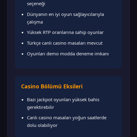
seçeneği
Dünyanın en iyi oyun sağlayıcılarıyla
çalışma
Yüksek RTP oranlarına sahip oyunlar
Türkçe canlı casino masaları mevcut
Oyunları demo modda deneme imkanı
Casino Bölümü Eksileri
Bazı jackpot oyunları yüksek bahis
gerektirebilir
Canlı casino masaları yoğun saatlerde
dolu olabiliyor