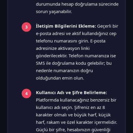
durumunda hesap doğrulama sürecinde
sorun yaşanabilir.
İletişim Bilgilerini Ekleme:
Geçerli bir
e-posta adresi ve aktif kullandığınız cep
telefonu numarasını girin. E-posta
adresinize aktivasyon linki
gönderilecektir. Telefon numaranıza ise
SMS ile doğrulama kodu gelebilir; bu
nedenle numaranızın doğru
olduğundan emin olun.
Kullanıcı Adı ve Şifre Belirleme:
Platformda kullanacağınız benzersiz bir
kullanıcı adı seçin. Şifreniz en az 8
karakter olmalı ve büyük harf, küçük
harf, rakam ve özel karakter içermelidir.
Güçlü bir şifre, hesabınızın güvenliği