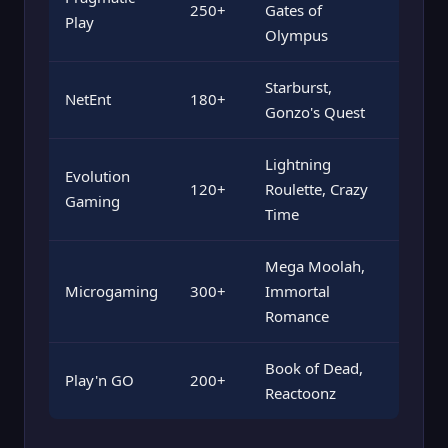
250+
Gates of
Play
Olympus
Starburst,
NetEnt
180+
Gonzo's Quest
Lightning
Evolution
120+
Roulette, Crazy
Gaming
Time
Mega Moolah,
Microgaming
300+
Immortal
Romance
Book of Dead,
Play'n GO
200+
Reactoonz