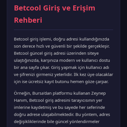
Betcool Giriş ve Erişim
Rehberi
Betcool giriş işlemi, doğru adresi kullandığınızda
son derece hızlı ve güvenli bir şekilde gerçekleşir.
Betcool güncel giriş adresi üzerinden siteye
ulaştığınızda, karşınıza modern ve kullanıcı dostu
bir ana sayfa çıkar. Giriş yapmak için kullanıcı adı
ve şifrenizi girmeniz yeterlidir. İlk kez üye olacaklar
için ise ücretsiz kayıt butonu hemen göze çarpar.
Örneğin, Bursa'dan platformu kullanan Zeynep
Hanım, Betcool giriş adresini tarayıcısının yer
imlerine kaydetmiş ve bu sayede her seferinde
doğru adrese ulaşabilmektedir. Bu yöntem, adres
değişikliklerinde bile güncel yönlendirmeler