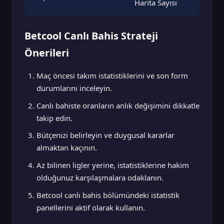
Harita Sayısı
Betcool Canlı Bahis Strateji
Önerileri
Maç öncesi takım istatistiklerini ve son form
durumlarını inceleyin.
Canlı bahiste oranların anlık değişimini dikkatle
takip edin.
Bütçenizi belirleyin ve duygusal kararlar
almaktan kaçının.
Az bilinen ligler yerine, istatistiklerine hakim
olduğunuz karşılaşmalara odaklanın.
Betcool canlı bahis bölümündeki istatistik
panellerini aktif olarak kullanın.