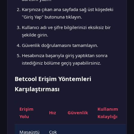
Karşınıza çıkan ana sayfada sağ üst köşedeki
"Giriş Yap" butonuna tıklayın.
Kullanıcı adı ve şifre bilgilerinizi eksiksiz bir
şekilde girin.
Güvenlik doğrulamasını tamamlayın.
Hesabınıza başarıyla giriş yaptıktan sonra
istediğiniz bölüme geçiş yapabilirsiniz.
Betcool Erişim Yöntemleri
Karşılaştırması
Erişim
Kullanım
Hız
Güvenlik
Yolu
Kolaylığı
Masaüstü
Çok