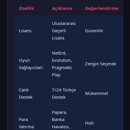
Özellik
Açıklama
Değerlendirme
Uluslararası
Lisans
Geçerli
Güvenilir
Lisans
NetEnt,
Oyun
Evolution,
Zengin Seçenek
Sağlayıcıları
Pragmatic
Play
Canlı
7/24 Türkçe
Mükemmel
Destek
Destek
Papara,
Para
Banka
Hızlı
Yatırma
Havalesi,