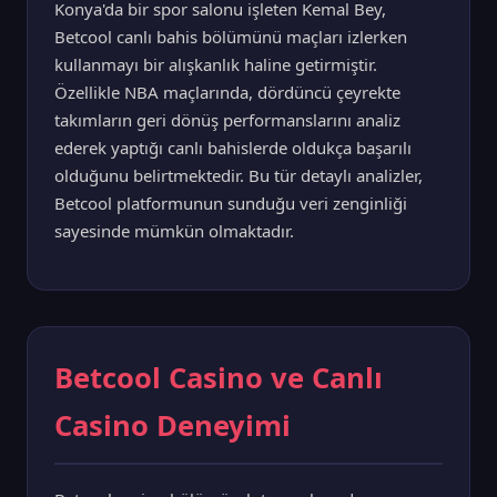
Konya'da bir spor salonu işleten Kemal Bey,
Betcool canlı bahis bölümünü maçları izlerken
kullanmayı bir alışkanlık haline getirmiştir.
Özellikle NBA maçlarında, dördüncü çeyrekte
takımların geri dönüş performanslarını analiz
ederek yaptığı canlı bahislerde oldukça başarılı
olduğunu belirtmektedir. Bu tür detaylı analizler,
Betcool platformunun sunduğu veri zenginliği
sayesinde mümkün olmaktadır.
Betcool Casino ve Canlı
Casino Deneyimi