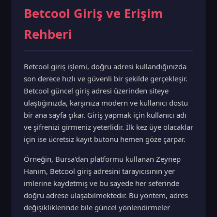
Betcool Giriş ve Erişim
Rehberi
Betcool giriş işlemi, doğru adresi kullandığınızda
son derece hızlı ve güvenli bir şekilde gerçekleşir.
Betcool güncel giriş adresi üzerinden siteye
ulaştığınızda, karşınıza modern ve kullanıcı dostu
bir ana sayfa çıkar. Giriş yapmak için kullanıcı adı
ve şifrenizi girmeniz yeterlidir. İlk kez üye olacaklar
için ise ücretsiz kayıt butonu hemen göze çarpar.
Örneğin, Bursa'dan platformu kullanan Zeynep
Hanım, Betcool giriş adresini tarayıcısının yer
imlerine kaydetmiş ve bu sayede her seferinde
doğru adrese ulaşabilmektedir. Bu yöntem, adres
değişikliklerinde bile güncel yönlendirmeler