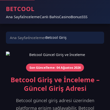
BETCOOL
Ana Sayfa
İnceleme
Canlı Bahis
Casino
Bonus
SSS
Ana Sayfa
›
İnceleme
›
Betcool Giriş
Son Güncelleme: 04 Ağustos 2026
Betcool Giriş ve İnceleme –
Güncel Giriş Adresi
Betcool güncel giriş adresi üzerinden
platforma erişim sağlayabilir, Betcool