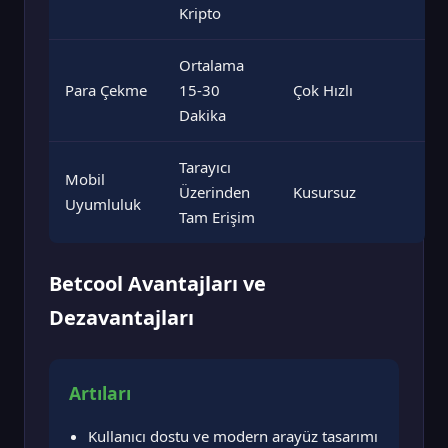
Kripto
Ortalama
Para Çekme
15-30
Çok Hızlı
Dakika
Tarayıcı
Mobil
Üzerinden
Kusursuz
Uyumluluk
Tam Erişim
Betcool Avantajları ve
Dezavantajları
Artıları
Kullanıcı dostu ve modern arayüz tasarımı