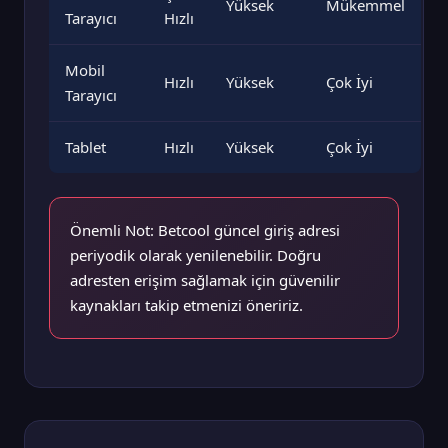
Yüksek
Mükemmel
Tarayıcı
Hızlı
Mobil
Hızlı
Yüksek
Çok İyi
Tarayıcı
Tablet
Hızlı
Yüksek
Çok İyi
Önemli Not: Betcool güncel giriş adresi
periyodik olarak yenilenebilir. Doğru
adresten erişim sağlamak için güvenilir
kaynakları takip etmenizi öneririz.