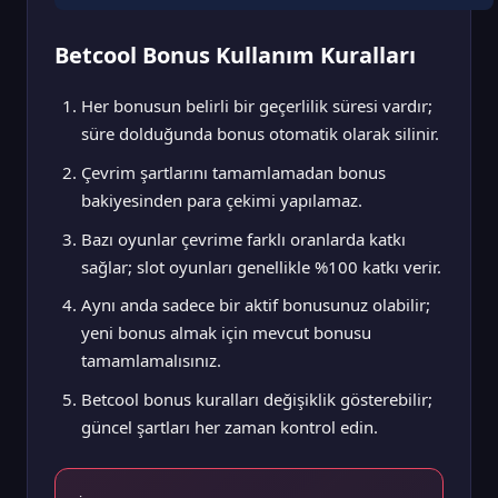
Betcool Bonus Kullanım Kuralları
Her bonusun belirli bir geçerlilik süresi vardır;
süre dolduğunda bonus otomatik olarak silinir.
Çevrim şartlarını tamamlamadan bonus
bakiyesinden para çekimi yapılamaz.
Bazı oyunlar çevrime farklı oranlarda katkı
sağlar; slot oyunları genellikle %100 katkı verir.
Aynı anda sadece bir aktif bonusunuz olabilir;
yeni bonus almak için mevcut bonusu
tamamlamalısınız.
Betcool bonus kuralları değişiklik gösterebilir;
güncel şartları her zaman kontrol edin.