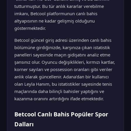
tutturmuştur. Bu tür anlık kararlar verebilme
imkanı, Betcool platformunun canlı bahis
altyapısının ne kadar gelişmiş olduğunu
göstermektedir.
Betcool güncel giriş adresi üzerinden canlı bahis
bölümüne girdiğinizde, karşınıza çıkan istatistik
panelleri sayesinde maçın gidişatını analiz etme
şansınız olur. Oyuncu değişiklikleri, kırmızı kartlar,
korner sayıları ve possession oranları gibi veriler
anlık olarak güncellenir. Adana'dan bir kullanıcı
olan Leyla Hanım, bu istatistikler sayesinde tenis
maçlarında daha bilinçli bahisler yaptığını ve
kazanma oranını artırdığını ifade etmektedir.
Betcool Canlı Bahis Popüler Spor
Dalları