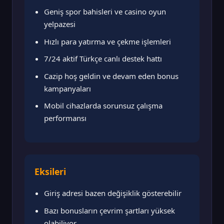
Geniş spor bahisleri ve casino oyun
yelpazesi
Hızlı para yatırma ve çekme işlemleri
7/24 aktif Türkçe canlı destek hattı
Cazip hoş geldin ve devam eden bonus
kampanyaları
Mobil cihazlarda sorunsuz çalışma
performansı
Eksileri
Giriş adresi bazen değişiklik gösterebilir
Bazı bonusların çevrim şartları yüksek
olabiliyor