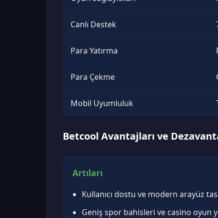
Canlı Destek
Para Yatırma
Para Çekme
Mobil Uyumluluk
Betcool Avantajları ve Dezavanta
Artıları
Kullanıcı dostu ve modern arayüz tas
Geniş spor bahisleri ve casino oyun y