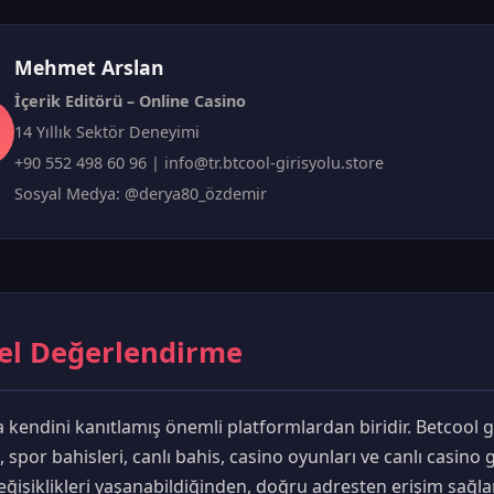
Mehmet Arslan
İçerik Editörü – Online Casino
14 Yıllık Sektör Deneyimi
+90 552 498 60 96 | info@tr.btcool-girisyolu.store
Sosyal Medya: @derya80_özdemir
el Değerlendirme
kendini kanıtlamış önemli platformlardan biridir. Betcool gir
, spor bahisleri, canlı bahis, casino oyunları ve canlı casino
eğişiklikleri yaşanabildiğinden, doğru adresten erişim sağla