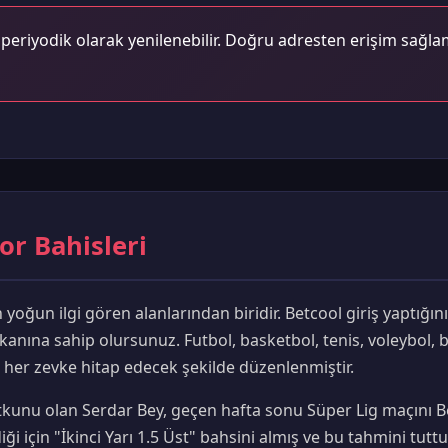
periyodik olarak yenilenebilir. Doğru adresten erişim sağlam
or Bahisleri
yoğun ilgi gören alanlarından biridir. Betcool giriş yaptığı
anına sahip olursunuz. Futbol, basketbol, tenis, voleybol, b
 her zevke hitap edecek şekilde düzenlenmiştir.
tkunu olan Serdar Bey, geçen hafta sonu Süper Lig maçını 
i için "İkinci Yarı 1.5 Üst" bahsini almış ve bu tahmini tutt