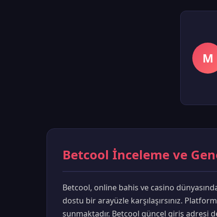
M
Betcool İnceleme ve Gen
Betcool, online bahis ve casino dünyasında 
dostu bir arayüzle karşılaşırsınız. Platform
sunmaktadır. Betcool güncel giriş adresi d