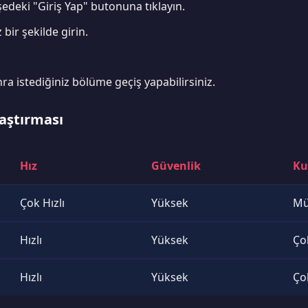
edeki "Giriş Yap" butonuna tıklayın.
z bir şekilde girin.
ra istediğiniz bölüme geçiş yapabilirsiniz.
laştırması
Hız
Güvenlik
Ku
Çok Hızlı
Yüksek
Mü
Hızlı
Yüksek
Çok
Hızlı
Yüksek
Çok