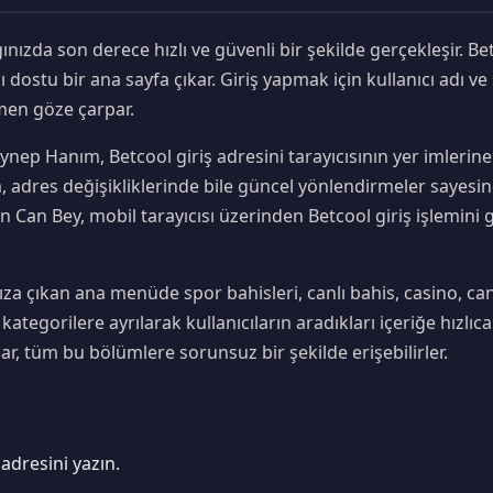
ınızda son derece hızlı ve güvenli bir şekilde gerçekleşir. B
dostu bir ana sayfa çıkar. Giriş yapmak için kullanıcı adı ve ş
emen göze çarpar.
nep Hanım, Betcool giriş adresini tarayıcısının yer imlerin
adres değişikliklerinde bile güncel yönlendirmeler sayesind
an Can Bey, mobil tarayıcısı üzerinden Betcool giriş işlemini 
za çıkan ana menüde spor bahisleri, canlı bahis, casino, ca
 kategorilere ayrılarak kullanıcıların aradıkları içeriğe hızlıc
ar, tüm bu bölümlere sorunsuz bir şekilde erişebilirler.
 adresini yazın.