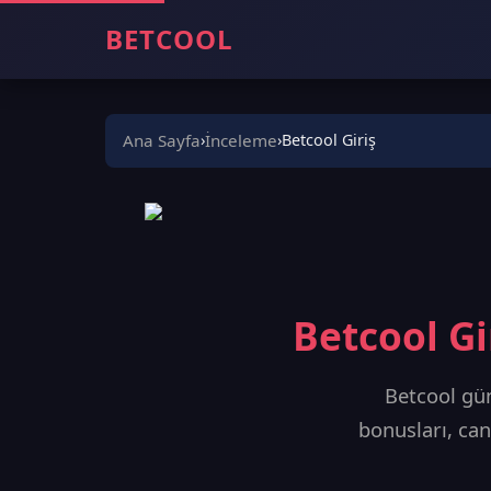
BETCOOL
Ana Sayfa
›
İnceleme
›
Betcool Giriş
Betcool Gi
Betcool gün
bonusları, can