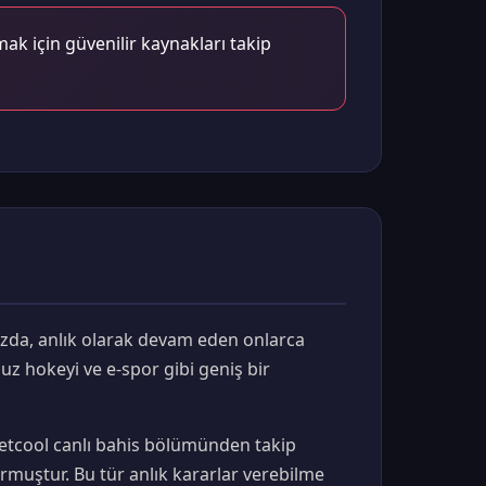
ak için güvenilir kaynakları takip
nızda, anlık olarak devam eden onlarca
uz hokeyi ve e-spor gibi geniş bir
Betcool canlı bahis bölümünden takip
urmuştur. Bu tür anlık kararlar verebilme