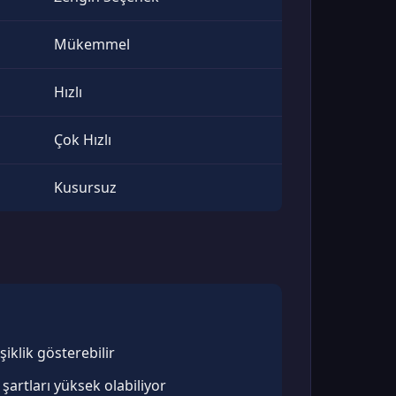
Mükemmel
Hızlı
Çok Hızlı
Kusursuz
şiklik gösterebilir
şartları yüksek olabiliyor