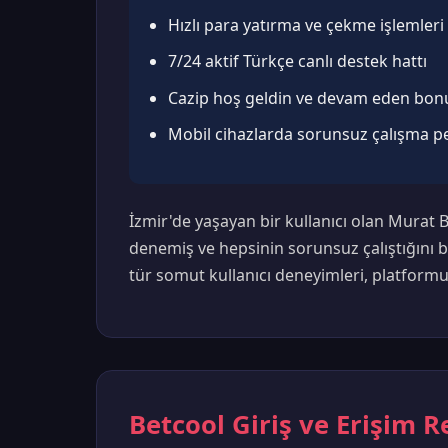
Hızlı para yatırma ve çekme işlemleri
7/24 aktif Türkçe canlı destek hattı
Cazip hoş geldin ve devam eden bon
Mobil cihazlarda sorunsuz çalışma 
İzmir'de yaşayan bir kullanıcı olan Murat 
denemiş ve hepsinin sorunsuz çalıştığını bel
tür somut kullanıcı deneyimleri, platfor
Betcool Giriş ve Erişim R