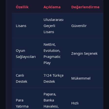
Özellik
Açıklama
Değerlendirme
Uluslararası
Lisans
Geçerli
Güvenilir
Lisans
NetEnt,
Oyun
Evolution,
Zengin Seçenek
Sağlayıcıları
Pragmatic
Play
Canlı
7/24 Türkçe
Mükemmel
Destek
Destek
Papara,
Para
Banka
Hızlı
Yatırma
Havalesi,