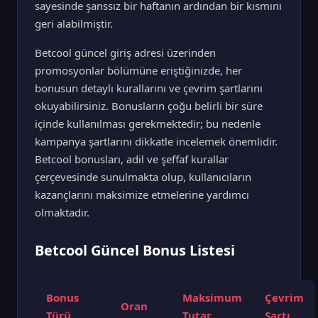
sayesinde şanssız bir haftanın ardından bir kısmını
geri alabilmiştir.
Betcool güncel giriş adresi üzerinden
promosyonlar bölümüne eriştiğinizde, her
bonusun detaylı kurallarını ve çevrim şartlarını
okuyabilirsiniz. Bonusların çoğu belirli bir süre
içinde kullanılması gerekmektedir; bu nedenle
kampanya şartlarını dikkatle incelemek önemlidir.
Betcool bonusları, adil ve şeffaf kurallar
çerçevesinde sunulmakta olup, kullanıcıların
kazançlarını maksimize etmelerine yardımcı
olmaktadır.
Betcool Güncel Bonus Listesi
Bonus
Maksimum
Çevrim
Oran
Türü
Tutar
Şartı