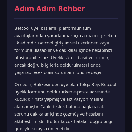
Adım Adım Rehber
Betcool üyelik işlemi, platformun tüm
avantajlarından yararlanmak için atmanız gereken
ilk adımdır. Betcool giriş adresi üzerinden kayıt
formuna ulaşabilir ve dakikalar içinde hesabınızı
oluşturabilirsiniz. Üyelik süreci basit ve hızlıdır;
ancak doğru bilgilerle doldurulması ileride
yaşanabilecek olası sorunların önüne geçer.
Örneğin, Balıkesir'den üye olan Tolga Bey, Betcool
üyelik formunu doldururken e-posta adresinde
küçük bir hata yapmış ve aktivasyon mailini
alamamıştır. Canlı destek hattına bağlanarak
sorunu dakikalar içinde çözmüş ve hesabını
aktifleştirmiştir. Bu tür küçük hatalar, doğru bilgi
girişiyle kolayca önlenebilir.