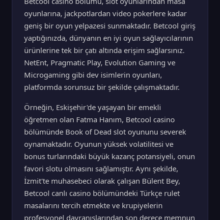
Betcool casino bölümü, slot oyunlarından masa
oyunlarına, jackpotlardan video pokerlere kadar
geniş bir oyun yelpazesi sunmaktadır. Betcool giriş
yaptığınızda, dünyanın en iyi oyun sağlayıcılarının
ürünlerine tek bir çatı altında erişim sağlarsınız.
NetEnt, Pragmatic Play, Evolution Gaming ve
Microgaming gibi dev isimlerin oyunları,
platformda sorunsuz bir şekilde çalışmaktadır.
Örneğin, Eskişehir'de yaşayan bir emekli
öğretmen olan Fatma Hanım, Betcool casino
bölümünde Book of Dead slot oyununu severek
oynamaktadır. Oyunun yüksek volatilitesi ve
bonus turlarındaki büyük kazanç potansiyeli, onun
favori slotu olmasını sağlamıştır. Aynı şekilde,
İzmit'te muhasebeci olarak çalışan Bülent Bey,
Betcool canlı casino bölümündeki Türkçe rulet
masalarını tercih etmekte ve krupiyelerin
profesyonel davranışlarından son derece memnun