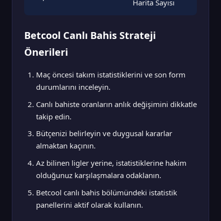
Harita Sayısı
Betcool Canlı Bahis Strateji
Önerileri
Maç öncesi takım istatistiklerini ve son form
durumlarını inceleyin.
Canlı bahiste oranların anlık değişimini dikkatle
takip edin.
Bütçenizi belirleyin ve duygusal kararlar
almaktan kaçının.
Az bilinen ligler yerine, istatistiklerine hakim
olduğunuz karşılaşmalara odaklanın.
Betcool canlı bahis bölümündeki istatistik
panellerini aktif olarak kullanın.