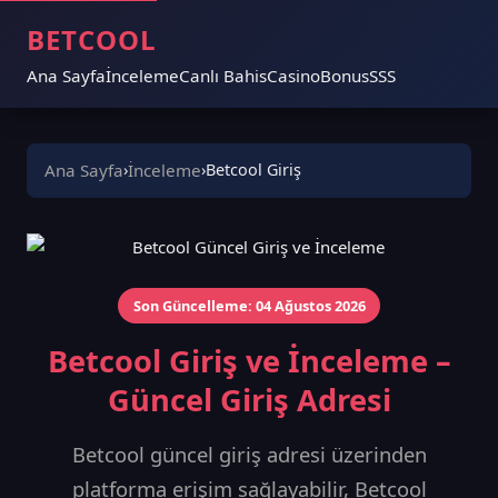
BETCOOL
Ana Sayfa
İnceleme
Canlı Bahis
Casino
Bonus
SSS
Ana Sayfa
›
İnceleme
›
Betcool Giriş
Son Güncelleme: 04 Ağustos 2026
Betcool Giriş ve İnceleme –
Güncel Giriş Adresi
Betcool güncel giriş adresi üzerinden
platforma erişim sağlayabilir, Betcool