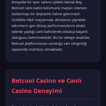
Konya'da bir spor salonu işleten Kemal Bey,
Betcool canlı bahis bölümünü maçları izlerken
kullanmayı bir alışkanlık haline getirmiştir.
Özellikle NBA maçlarında, dördüncü çeyrekte
takımların geri dönüş performanslarını analiz
ederek yaptığı canlı bahislerde oldukça başarılı
olduğunu belirtmektedir. Bu tür detaylı analizler,
Betcool platformunun sunduğu veri zenginliği
sayesinde mümkün olmaktadır.
Betcool Casino ve Canlı
Casino Deneyimi