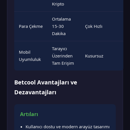
Kripto
Ortalama
Para Çekme
15-30
Çok Hızlı
Dakika
Tarayıcı
Mobil
Üzerinden
Kusursuz
Uyumluluk
Tam Erişim
Betcool Avantajları ve
Dezavantajları
Artıları
Kullanıcı dostu ve modern arayüz tasarımı