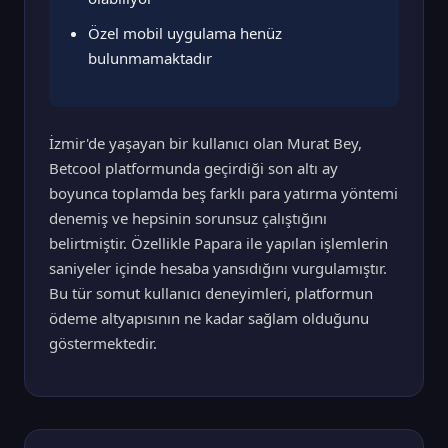
Özel mobil uygulama henüz
bulunmamaktadır
İzmir'de yaşayan bir kullanıcı olan Murat Bey,
Betcool platformunda geçirdiği son altı ay
boyunca toplamda beş farklı para yatırma yöntemi
denemiş ve hepsinin sorunsuz çalıştığını
belirtmiştir. Özellikle Papara ile yapılan işlemlerin
saniyeler içinde hesaba yansıdığını vurgulamıştır.
Bu tür somut kullanıcı deneyimleri, platformun
ödeme altyapısının ne kadar sağlam olduğunu
göstermektedir.