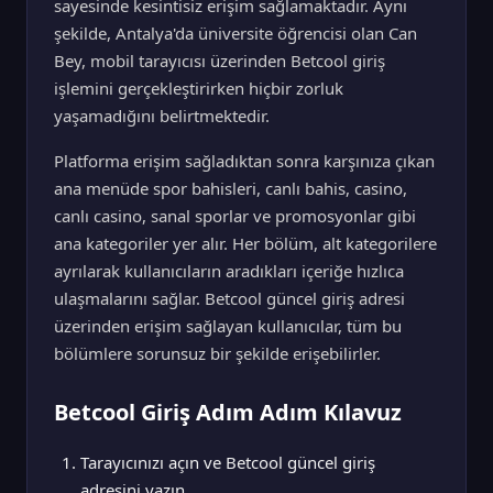
sayesinde kesintisiz erişim sağlamaktadır. Aynı
şekilde, Antalya'da üniversite öğrencisi olan Can
Bey, mobil tarayıcısı üzerinden Betcool giriş
işlemini gerçekleştirirken hiçbir zorluk
yaşamadığını belirtmektedir.
Platforma erişim sağladıktan sonra karşınıza çıkan
ana menüde spor bahisleri, canlı bahis, casino,
canlı casino, sanal sporlar ve promosyonlar gibi
ana kategoriler yer alır. Her bölüm, alt kategorilere
ayrılarak kullanıcıların aradıkları içeriğe hızlıca
ulaşmalarını sağlar. Betcool güncel giriş adresi
üzerinden erişim sağlayan kullanıcılar, tüm bu
bölümlere sorunsuz bir şekilde erişebilirler.
Betcool Giriş Adım Adım Kılavuz
Tarayıcınızı açın ve Betcool güncel giriş
adresini yazın.