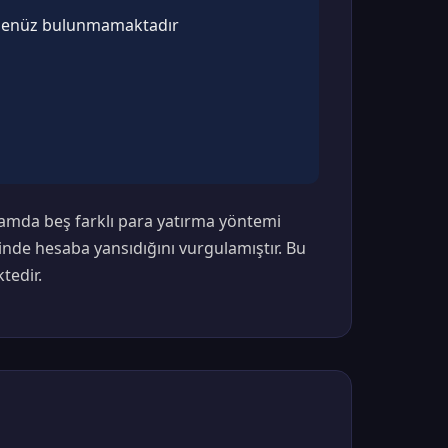
henüz bulunmamaktadır
plamda beş farklı para yatırma yöntemi
içinde hesaba yansıdığını vurgulamıştır. Bu
tedir.