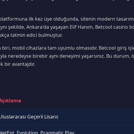
latformuna ilk kez üye olduğunda, sitenin modern tasarımı 
. Aynı şekilde, Ankara'da yaşayan Elif Hanım, Betcool casino 
ukça tatmin edici bulmuştur.
n biri, mobil cihazlara tam uyumlu olmasıdır. Betcool giriş i
la neredeyse birebir aynı deneyimi yaşarsınız. Bu durum, öze
k bir avantajdır.
Açıklama
Uluslararası Geçerli Lisans
NetEnt, Evolution, Pragmatic Play