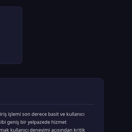
iş işlemi son derece basit ve kullanıcı
 gibi geniş bir yelpazede hizmet
mak kullanıcı deneyimi açısından kritik