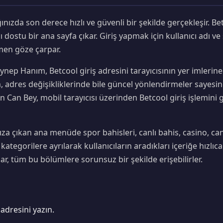
ınızda son derece hızlı ve güvenli bir şekilde gerçekleşir. B
dostu bir ana sayfa çıkar. Giriş yapmak için kullanıcı adı ve ş
emen göze çarpar.
nep Hanım, Betcool giriş adresini tarayıcısının yer imlerin
adres değişikliklerinde bile güncel yönlendirmeler sayesind
an Can Bey, mobil tarayıcısı üzerinden Betcool giriş işlemini 
za çıkan ana menüde spor bahisleri, canlı bahis, casino, ca
 kategorilere ayrılarak kullanıcıların aradıkları içeriğe hızlıc
ar, tüm bu bölümlere sorunsuz bir şekilde erişebilirler.
 adresini yazın.