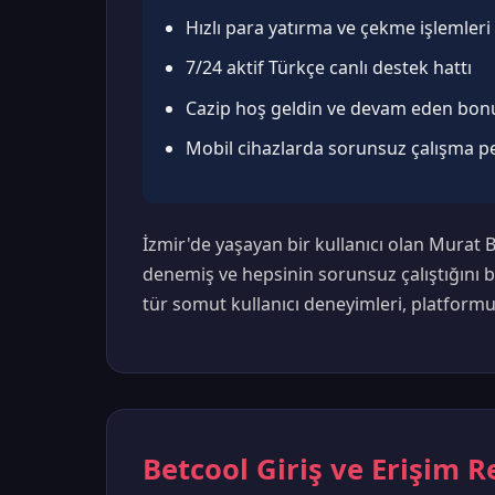
Hızlı para yatırma ve çekme işlemleri
7/24 aktif Türkçe canlı destek hattı
Cazip hoş geldin ve devam eden bon
Mobil cihazlarda sorunsuz çalışma 
İzmir'de yaşayan bir kullanıcı olan Murat 
denemiş ve hepsinin sorunsuz çalıştığını bel
tür somut kullanıcı deneyimleri, platfor
Betcool Giriş ve Erişim R