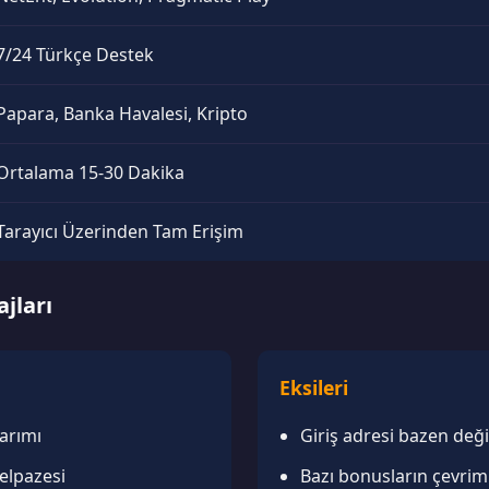
7/24 Türkçe Destek
Papara, Banka Havalesi, Kripto
Ortalama 15-30 Dakika
Tarayıcı Üzerinden Tam Erişim
jları
Eksileri
arımı
Giriş adresi bazen deği
elpazesi
Bazı bonusların çevrim 