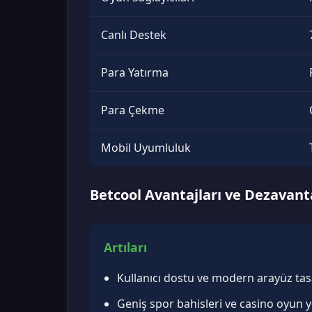
Canlı Destek
Para Yatırma
Para Çekme
Mobil Uyumluluk
Betcool Avantajları ve Dezavanta
Artıları
Kullanıcı dostu ve modern arayüz tas
Geniş spor bahisleri ve casino oyun y