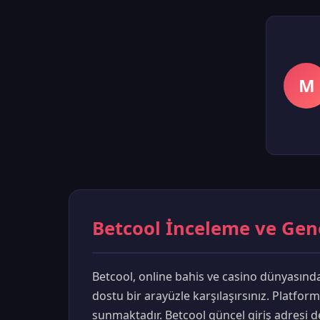
M
Betcool İnceleme ve Gen
Betcool, online bahis ve casino dünyasında 
dostu bir arayüzle karşılaşırsınız. Platform
sunmaktadır. Betcool güncel giriş adresi d