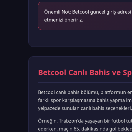
Önemli Not: Betcool güncel giriş adresi 
etmenizi öneririz.
Betcool Canlı Bahis ve Sp
Betcool canlı bahis bölümü, platformun en 
farklı spor karşılaşmasına bahis yapma imk
yelpazede sunulan canlı bahis seçenekleri,
Örneğin, Trabzon'da yaşayan bir futbol tu
ederken, maçın 65. dakikasında gol beklediğ