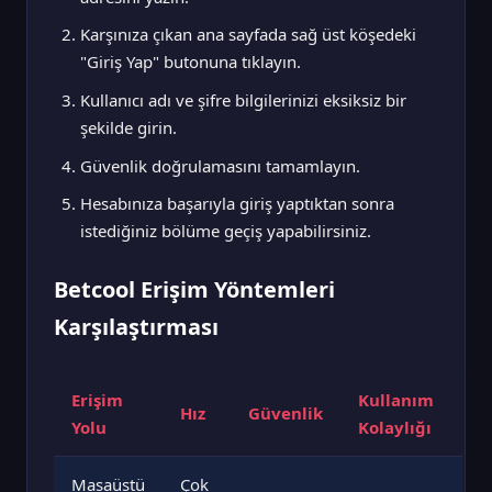
Karşınıza çıkan ana sayfada sağ üst köşedeki
"Giriş Yap" butonuna tıklayın.
Kullanıcı adı ve şifre bilgilerinizi eksiksiz bir
şekilde girin.
Güvenlik doğrulamasını tamamlayın.
Hesabınıza başarıyla giriş yaptıktan sonra
istediğiniz bölüme geçiş yapabilirsiniz.
Betcool Erişim Yöntemleri
Karşılaştırması
Erişim
Kullanım
Hız
Güvenlik
Yolu
Kolaylığı
Masaüstü
Çok