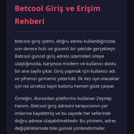
Betcool Giriş ve Erişim
Rehberi
Betcool giriş işlemi, doğru adresi kullandığınızda
son derece hızlı ve güvenli bir şekilde gerçekleşir.
Betcool güncel giriş adresi üzerinden siteye
ulaştığınızda, karşınıza modern ve kullanıcı dostu
bir ana sayfa çıkar. Giriş yapmak için kullanıcı adı
ve şifrenizi girmeniz yeterlidir. İlk kez üye olacaklar
için ise ücretsiz kayıt butonu hemen göze çarpar.
Örneğin, Bursa'dan platformu kullanan Zeynep
Hanım, Betcool giriş adresini tarayıcısının yer
imlerine kaydetmiş ve bu sayede her seferinde
doğru adrese ulaşabilmektedir. Bu yöntem, adres
değişikliklerinde bile güncel yönlendirmeler