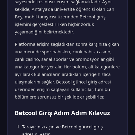
sayesinde kesintisiz erişim sağlamaktadır. Aynı
şekilde, Antalya'da üniversite öğrencisi olan Can
Bey, mobil tarayıcısı üzerinden Betcool giriş
işlemini gerçekleştirirken hiçbir zorluk
yaşamadığını belirtmektedir.
Platforma erişim sağladıktan sonra karşınıza çıkan
ana menüde spor bahisleri, canlı bahis, casino,
canlı casino, sanal sporlar ve promosyonlar gibi
ana kategoriler yer alır. Her bölüm, alt kategorilere
ayrılarak kullanıcıların aradıkları içeriğe hızlıca
ulaşmalarını sağlar. Betcool güncel giriş adresi
üzerinden erişim sağlayan kullanıcılar, tüm bu
bölümlere sorunsuz bir şekilde erişebilirler.
Betcool Giriş Adım Adım Kılavuz
Tarayıcınızı açın ve Betcool güncel giriş
adresini yazın.