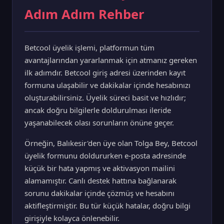
Adım Adım Rehber
Betcool üyelik işlemi, platformun tüm
avantajlarından yararlanmak için atmanız gereken
ilk adımdır. Betcool giriş adresi üzerinden kayıt
formuna ulaşabilir ve dakikalar içinde hesabınızı
oluşturabilirsiniz. Üyelik süreci basit ve hızlıdır;
ancak doğru bilgilerle doldurulması ileride
yaşanabilecek olası sorunların önüne geçer.
Örneğin, Balıkesir'den üye olan Tolga Bey, Betcool
üyelik formunu doldururken e-posta adresinde
küçük bir hata yapmış ve aktivasyon mailini
alamamıştır. Canlı destek hattına bağlanarak
sorunu dakikalar içinde çözmüş ve hesabını
aktifleştirmiştir. Bu tür küçük hatalar, doğru bilgi
girişiyle kolayca önlenebilir.