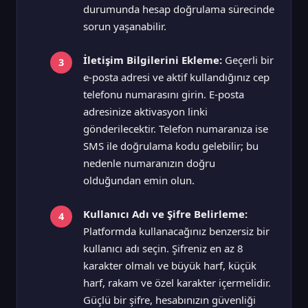
durumunda hesap doğrulama sürecinde
sorun yaşanabilir.
İletişim Bilgilerini Ekleme:
Geçerli bir
e-posta adresi ve aktif kullandığınız cep
telefonu numarasını girin. E-posta
adresinize aktivasyon linki
gönderilecektir. Telefon numaranıza ise
SMS ile doğrulama kodu gelebilir; bu
nedenle numaranızın doğru
olduğundan emin olun.
Kullanıcı Adı ve Şifre Belirleme:
Platformda kullanacağınız benzersiz bir
kullanıcı adı seçin. Şifreniz en az 8
karakter olmalı ve büyük harf, küçük
harf, rakam ve özel karakter içermelidir.
Güçlü bir şifre, hesabınızın güvenliği