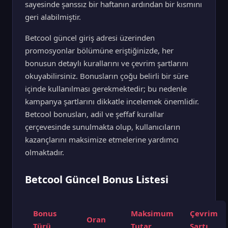
sayesinde şanssız bir haftanın ardından bir kısmını
geri alabilmiştir.
Betcool güncel giriş adresi üzerinden
promosyonlar bölümüne eriştiğinizde, her
bonusun detaylı kurallarını ve çevrim şartlarını
okuyabilirsiniz. Bonusların çoğu belirli bir süre
içinde kullanılması gerekmektedir; bu nedenle
kampanya şartlarını dikkatle incelemek önemlidir.
Betcool bonusları, adil ve şeffaf kurallar
çerçevesinde sunulmakta olup, kullanıcıların
kazançlarını maksimize etmelerine yardımcı
olmaktadır.
Betcool Güncel Bonus Listesi
Bonus
Maksimum
Çevrim
Oran
Türü
Tutar
Şartı