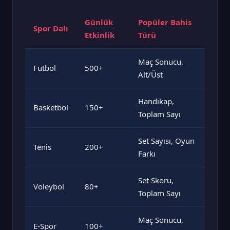
Günlük
Popüler Bahis
Spor Dalı
Etkinlik
Türü
Maç Sonucu,
Futbol
500+
Alt/Üst
Handikap,
Basketbol
150+
Toplam Sayı
Set Sayısı, Oyun
Tenis
200+
Farkı
Set Skoru,
Voleybol
80+
Toplam Sayı
Maç Sonucu,
E-Spor
100+