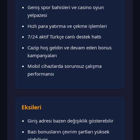
Geniş spor bahisleri ve casino oyun
yelpazesi
Hızlı para yatırma ve çekme işlemleri
7/24 aktif Türkçe canlı destek hattı
Cazip hoş geldin ve devam eden bonus
kampanyaları
Mobil cihazlarda sorunsuz çalışma
performansı
Eksileri
Giriş adresi bazen değişiklik gösterebilir
Bazı bonusların çevrim şartları yüksek
olabiliyor