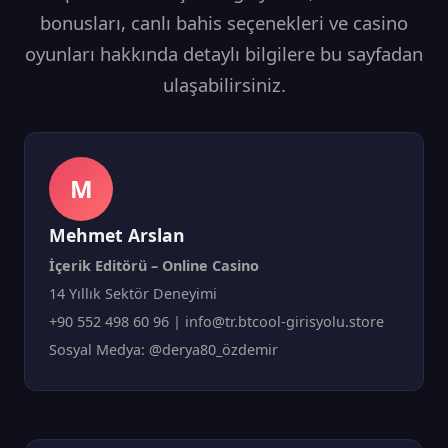
bonusları, canlı bahis seçenekleri ve casino
oyunları hakkında detaylı bilgilere bu sayfadan
ulaşabilirsiniz.
M
Mehmet Arslan
İçerik Editörü – Online Casino
14 Yıllık Sektör Deneyimi
+90 552 498 60 96 | info@tr.btcool-girisyolu.store
Sosyal Medya: @derya80_özdemir