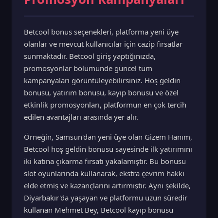
Betcool bonus seçenekleri, platforma yeni üye
olanlar ve mevcut kullanıcılar için cazip fırsatlar
sunmaktadır. Betcool giriş yaptığınızda,
promosyonlar bölümünde güncel tüm
kampanyaları görüntüleyebilirsiniz. Hoş geldin
bonusu, yatırım bonusu, kayıp bonusu ve özel
etkinlik promosyonları, platformun en çok tercih
edilen avantajları arasında yer alır.
Örneğin, Samsun'dan yeni üye olan Gizem Hanım,
Betcool hoş geldin bonusu sayesinde ilk yatırımını
iki katına çıkarma fırsatı yakalamıştır. Bu bonusu
slot oyunlarında kullanarak, ekstra çevrim hakkı
elde etmiş ve kazançlarını artırmıştır. Aynı şekilde,
Diyarbakır'da yaşayan ve platformu uzun süredir
kullanan Mehmet Bey, Betcool kayıp bonusu