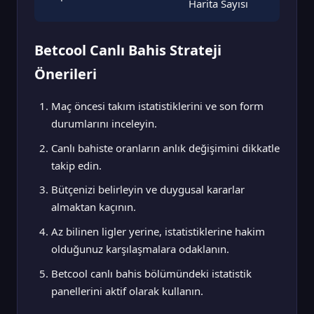
Harita Sayısı
Betcool Canlı Bahis Strateji
Önerileri
Maç öncesi takım istatistiklerini ve son form
durumlarını inceleyin.
Canlı bahiste oranların anlık değişimini dikkatle
takip edin.
Bütçenizi belirleyin ve duygusal kararlar
almaktan kaçının.
Az bilinen ligler yerine, istatistiklerine hakim
olduğunuz karşılaşmalara odaklanın.
Betcool canlı bahis bölümündeki istatistik
panellerini aktif olarak kullanın.