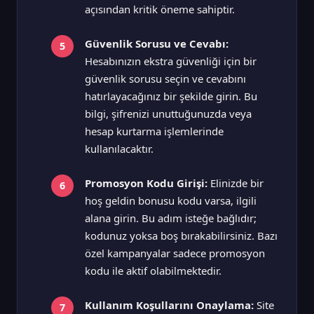
açısından kritik öneme sahiptir.
Güvenlik Sorusu ve Cevabı:
Hesabınızın ekstra güvenliği için bir
güvenlik sorusu seçin ve cevabını
hatırlayacağınız bir şekilde girin. Bu
bilgi, şifrenizi unuttuğunuzda veya
hesap kurtarma işlemlerinde
kullanılacaktır.
Promosyon Kodu Girişi:
Elinizde bir
hoş geldin bonusu kodu varsa, ilgili
alana girin. Bu adım isteğe bağlıdır;
kodunuz yoksa boş bırakabilirsiniz. Bazı
özel kampanyalar sadece promosyon
kodu ile aktif olabilmektedir.
Kullanım Koşullarını Onaylama:
Site