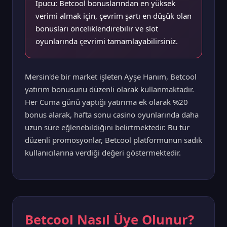
İpucu: Betcool bonuslarından en yüksek
verimi almak için, çevrim şartı en düşük olan
bonusları önceliklendirebilir ve slot
oyunlarında çevrimi tamamlayabilirsiniz.
Mersin'de bir market işleten Ayşe Hanım, Betcool
yatırım bonusunu düzenli olarak kullanmaktadır.
Her Cuma günü yaptığı yatırıma ek olarak %20
bonus alarak, hafta sonu casino oyunlarında daha
uzun süre eğlenebildiğini belirtmektedir. Bu tür
düzenli promosyonlar, Betcool platformunun sadık
kullanıcılarına verdiği değeri göstermektedir.
Betcool Nasıl Üye Olunur?