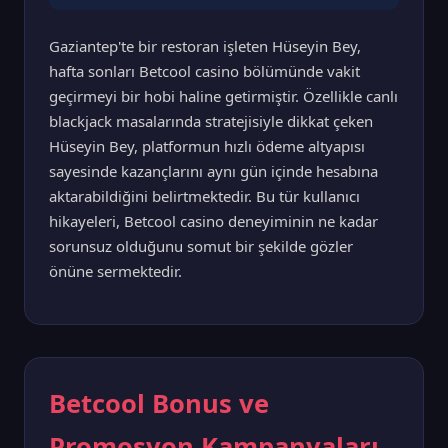
Gaziantep'te bir restoran işleten Hüseyin Bey,
hafta sonları Betcool casino bölümünde vakit
geçirmeyi bir hobi haline getirmiştir. Özellikle canlı
blackjack masalarında stratejisiyle dikkat çeken
Hüseyin Bey, platformun hızlı ödeme altyapısı
sayesinde kazançlarını aynı gün içinde hesabına
aktarabildiğini belirtmektedir. Bu tür kullanıcı
hikayeleri, Betcool casino deneyiminin ne kadar
sorunsuz olduğunu somut bir şekilde gözler
önüne sermektedir.
Betcool Bonus ve
Promosyon Kampanyaları