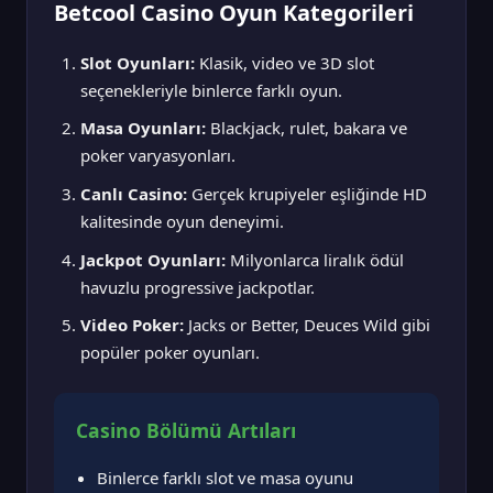
Betcool Casino Oyun Kategorileri
Slot Oyunları:
Klasik, video ve 3D slot
seçenekleriyle binlerce farklı oyun.
Masa Oyunları:
Blackjack, rulet, bakara ve
poker varyasyonları.
Canlı Casino:
Gerçek krupiyeler eşliğinde HD
kalitesinde oyun deneyimi.
Jackpot Oyunları:
Milyonlarca liralık ödül
havuzlu progressive jackpotlar.
Video Poker:
Jacks or Better, Deuces Wild gibi
popüler poker oyunları.
Casino Bölümü Artıları
Binlerce farklı slot ve masa oyunu