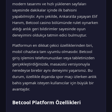
modern tasarımı ve hızlı yüklenen sayfaları
sayesinde dakikalar içinde ilk bahisini
yapabilmiştir. Aynı şekilde, Ankara'da yaşayan Elif
Hanım, Betcool casino bölümünde rulet oynarken
aldığı anlık geri bildirimler sayesinde oyun
deneyimini oldukça tatmin edici bulmuştur.
Platformun en dikkat çekici özelliklerinden biri,
mobil cihazlara tam uyumlu olmasıdır. Betcool
giriş işlemini telefonunuzdan veya tabletinizden
gerçekleştirdiğinizde, masaüstü versiyonuyla
neredeyse birebir aynı deneyimi yaşarsınız. Bu
durum, özellikle dışarıda spor maçı izlerken anlık
bahis yapmak isteyen kullanıcılar için büyük bir
avantajdır.
Betcool Platform Özellikleri