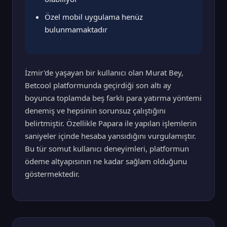
Özel mobil uygulama henüz
bulunmamaktadır
İzmir'de yaşayan bir kullanıcı olan Murat Bey,
Betcool platformunda geçirdiği son altı ay
boyunca toplamda beş farklı para yatırma yöntemi
denemiş ve hepsinin sorunsuz çalıştığını
belirtmiştir. Özellikle Papara ile yapılan işlemlerin
saniyeler içinde hesaba yansıdığını vurgulamıştır.
Bu tür somut kullanıcı deneyimleri, platformun
ödeme altyapısının ne kadar sağlam olduğunu
göstermektedir.