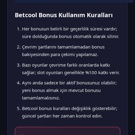
Betcool Bonus Kullanım Kuralları
Her bonusun belirli bir geçerlilik süresi vardır;
süre dolduğunda bonus otomatik olarak silinir.
Çevrim şartlarını tamamlamadan bonus
bakiyesinden para çekimi yapılamaz.
Bazı oyunlar çevrime farklı oranlarda katkı
sağlar; slot oyunları genellikle %100 katkı verir.
Aynı anda sadece bir aktif bonusunuz olabilir;
yeni bonus almak için mevcut bonusu
tamamlamalısınız.
Betcool bonus kuralları değişiklik gösterebilir;
güncel şartları her zaman kontrol edin.