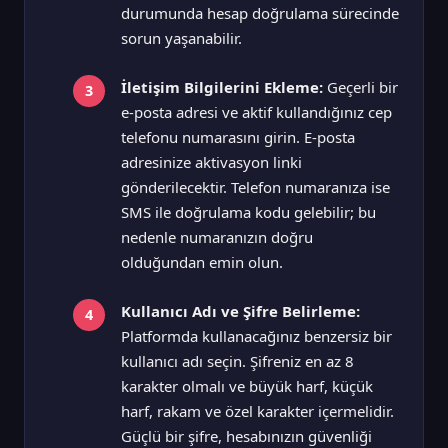
durumunda hesap doğrulama sürecinde
sorun yaşanabilir.
İletişim Bilgilerini Ekleme:
Geçerli bir
e-posta adresi ve aktif kullandığınız cep
telefonu numarasını girin. E-posta
adresinize aktivasyon linki
gönderilecektir. Telefon numaranıza ise
SMS ile doğrulama kodu gelebilir; bu
nedenle numaranızın doğru
olduğundan emin olun.
Kullanıcı Adı ve Şifre Belirleme:
Platformda kullanacağınız benzersiz bir
kullanıcı adı seçin. Şifreniz en az 8
karakter olmalı ve büyük harf, küçük
harf, rakam ve özel karakter içermelidir.
Güçlü bir şifre, hesabınızın güvenliği