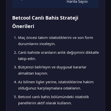
Harita Sayısı
Betcool Canlı Bahis Strateji
Önerileri
Maç öncesi takım istatistiklerini ve son form
durumlarını inceleyin.
Canlı bahiste oranların anlık değişimini dikkatle
takip edin.
Bütçenizi belirleyin ve duygusal kararlar
almaktan kaçının.
Az bilinen ligler yerine, istatistiklerine hakim
olduğunuz karşılaşmalara odaklanın.
Betcool canlı bahis bölümündeki istatistik
panellerini aktif olarak kullanın.