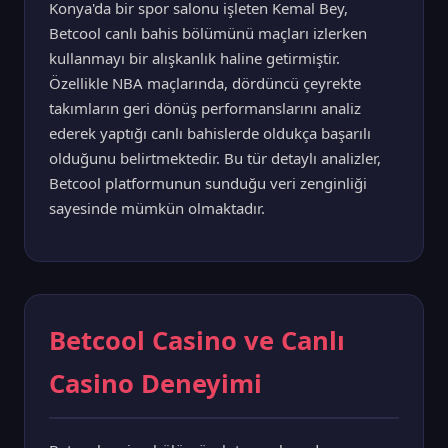
Konya'da bir spor salonu işleten Kemal Bey,
Betcool canlı bahis bölümünü maçları izlerken
kullanmayı bir alışkanlık haline getirmiştir.
Özellikle NBA maçlarında, dördüncü çeyrekte
takımların geri dönüş performanslarını analiz
ederek yaptığı canlı bahislerde oldukça başarılı
olduğunu belirtmektedir. Bu tür detaylı analizler,
Betcool platformunun sunduğu veri zenginliği
sayesinde mümkün olmaktadır.
Betcool Casino ve Canlı
Casino Deneyimi