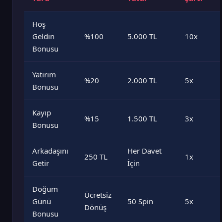
Hoş
Geldin
%100
5.000 TL
10x
Bonusu
Yatırım
%20
2.000 TL
5x
Bonusu
Kayıp
%15
1.500 TL
3x
Bonusu
Arkadaşını
Her Davet
250 TL
1x
Getir
İçin
Doğum
Ücretsiz
Günü
50 Spin
5x
Dönüş
Bonusu