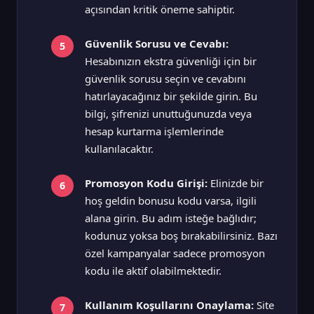
açısından kritik öneme sahiptir.
Güvenlik Sorusu ve Cevabı:
Hesabınızın ekstra güvenliği için bir
güvenlik sorusu seçin ve cevabını
hatırlayacağınız bir şekilde girin. Bu
bilgi, şifrenizi unuttuğunuzda veya
hesap kurtarma işlemlerinde
kullanılacaktır.
Promosyon Kodu Girişi:
Elinizde bir
hoş geldin bonusu kodu varsa, ilgili
alana girin. Bu adım isteğe bağlıdır;
kodunuz yoksa boş bırakabilirsiniz. Bazı
özel kampanyalar sadece promosyon
kodu ile aktif olabilmektedir.
Kullanım Koşullarını Onaylama:
Site