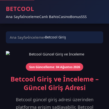
BETCOOL
Ana Sayfa
İnceleme
Canlı Bahis
Casino
Bonus
SSS
Ana Sayfa
›
İnceleme
›
Betcool Giriş
Son Güncelleme: 04 Ağustos 2026
Betcool Giriş ve İnceleme –
Güncel Giriş Adresi
Betcool güncel giriş adresi üzerinden
platforma erişim sağlayabilir, Betcool