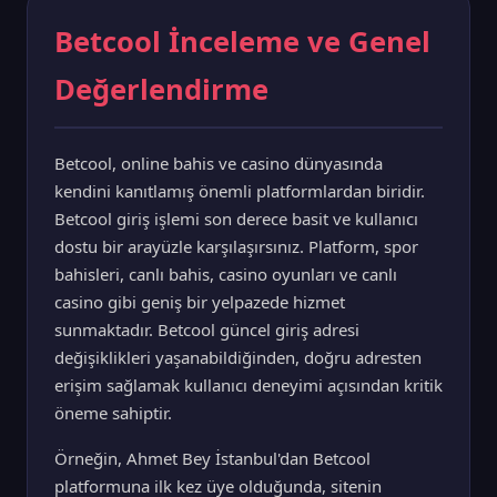
Betcool İnceleme ve Genel
Değerlendirme
Betcool, online bahis ve casino dünyasında
kendini kanıtlamış önemli platformlardan biridir.
Betcool giriş işlemi son derece basit ve kullanıcı
dostu bir arayüzle karşılaşırsınız. Platform, spor
bahisleri, canlı bahis, casino oyunları ve canlı
casino gibi geniş bir yelpazede hizmet
sunmaktadır. Betcool güncel giriş adresi
değişiklikleri yaşanabildiğinden, doğru adresten
erişim sağlamak kullanıcı deneyimi açısından kritik
öneme sahiptir.
Örneğin, Ahmet Bey İstanbul'dan Betcool
platformuna ilk kez üye olduğunda, sitenin