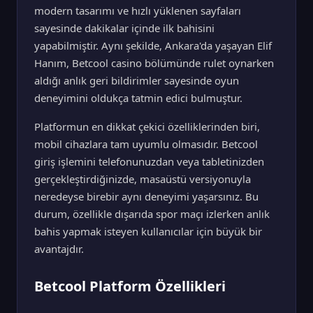
modern tasarımı ve hızlı yüklenen sayfaları
sayesinde dakikalar içinde ilk bahisini
yapabilmiştir. Aynı şekilde, Ankara'da yaşayan Elif
Hanım, Betcool casino bölümünde rulet oynarken
aldığı anlık geri bildirimler sayesinde oyun
deneyimini oldukça tatmin edici bulmuştur.
Platformun en dikkat çekici özelliklerinden biri,
mobil cihazlara tam uyumlu olmasıdır. Betcool
giriş işlemini telefonunuzdan veya tabletinizden
gerçekleştirdiğinizde, masaüstü versiyonuyla
neredeyse birebir aynı deneyimi yaşarsınız. Bu
durum, özellikle dışarıda spor maçı izlerken anlık
bahis yapmak isteyen kullanıcılar için büyük bir
avantajdır.
Betcool Platform Özellikleri