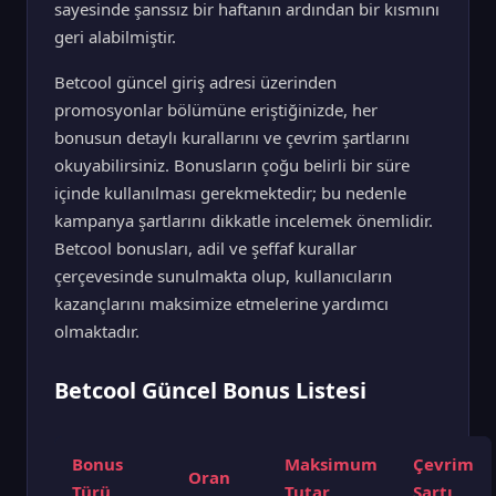
sayesinde şanssız bir haftanın ardından bir kısmını
geri alabilmiştir.
Betcool güncel giriş adresi üzerinden
promosyonlar bölümüne eriştiğinizde, her
bonusun detaylı kurallarını ve çevrim şartlarını
okuyabilirsiniz. Bonusların çoğu belirli bir süre
içinde kullanılması gerekmektedir; bu nedenle
kampanya şartlarını dikkatle incelemek önemlidir.
Betcool bonusları, adil ve şeffaf kurallar
çerçevesinde sunulmakta olup, kullanıcıların
kazançlarını maksimize etmelerine yardımcı
olmaktadır.
Betcool Güncel Bonus Listesi
Bonus
Maksimum
Çevrim
Oran
Türü
Tutar
Şartı