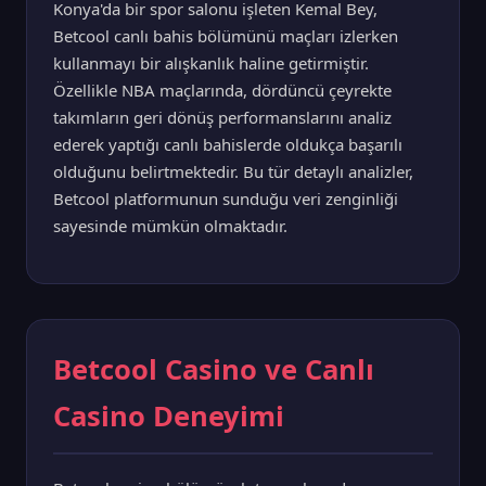
Konya'da bir spor salonu işleten Kemal Bey,
Betcool canlı bahis bölümünü maçları izlerken
kullanmayı bir alışkanlık haline getirmiştir.
Özellikle NBA maçlarında, dördüncü çeyrekte
takımların geri dönüş performanslarını analiz
ederek yaptığı canlı bahislerde oldukça başarılı
olduğunu belirtmektedir. Bu tür detaylı analizler,
Betcool platformunun sunduğu veri zenginliği
sayesinde mümkün olmaktadır.
Betcool Casino ve Canlı
Casino Deneyimi