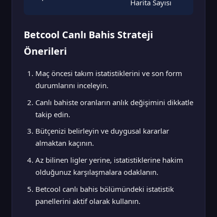
Harita Sayısı
Betcool Canlı Bahis Strateji
Önerileri
Maç öncesi takım istatistiklerini ve son form
durumlarını inceleyin.
Canlı bahiste oranların anlık değişimini dikkatle
takip edin.
Bütçenizi belirleyin ve duygusal kararlar
almaktan kaçının.
Az bilinen ligler yerine, istatistiklerine hakim
olduğunuz karşılaşmalara odaklanın.
Betcool canlı bahis bölümündeki istatistik
panellerini aktif olarak kullanın.