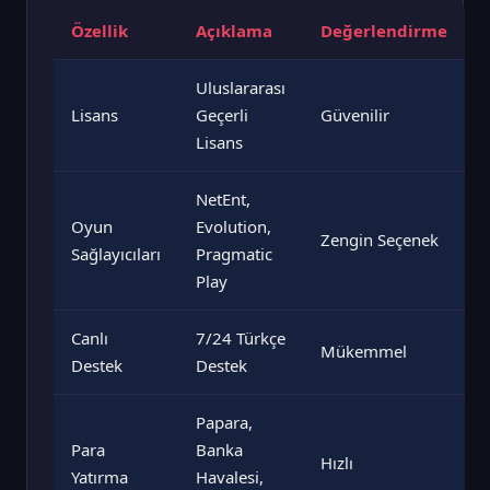
Özellik
Açıklama
Değerlendirme
Uluslararası
Lisans
Geçerli
Güvenilir
Lisans
NetEnt,
Oyun
Evolution,
Zengin Seçenek
Sağlayıcıları
Pragmatic
Play
Canlı
7/24 Türkçe
Mükemmel
Destek
Destek
Papara,
Para
Banka
Hızlı
Yatırma
Havalesi,