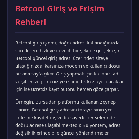
Betcool Giriş ve Erişim
Rehberi
Betcool giriş işlemi, doğru adresi kullandığınızda
son derece hızlı ve güvenli bir şekilde gerçekleşir.
Betcool güncel giriş adresi üzerinden siteye
ulaştığınızda, karşınıza modern ve kullanıcı dostu
bir ana sayfa çıkar. Giriş yapmak için kullanıcı adı
ve şifrenizi girmeniz yeterlidir. İlk kez üye olacaklar
için ise ücretsiz kayıt butonu hemen göze çarpar.
Örneğin, Bursa'dan platformu kullanan Zeynep
Hanım, Betcool giriş adresini tarayıcısının yer
imlerine kaydetmiş ve bu sayede her seferinde
doğru adrese ulaşabilmektedir. Bu yöntem, adres
değişikliklerinde bile güncel yönlendirmeler