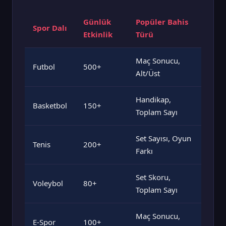
Günlük
Popüler Bahis
Spor Dalı
Etkinlik
Türü
Maç Sonucu,
Futbol
500+
Alt/Üst
Handikap,
Basketbol
150+
Toplam Sayı
Set Sayısı, Oyun
Tenis
200+
Farkı
Set Skoru,
Voleybol
80+
Toplam Sayı
Maç Sonucu,
E-Spor
100+