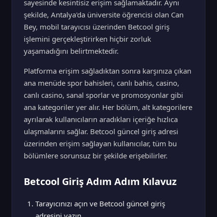
sayesinde kesintisiz erişim sağlamaktadır. Aynı
şekilde, Antalya'da üniversite öğrencisi olan Can
Bey, mobil tarayıcısı üzerinden Betcool giriş
işlemini gerçekleştirirken hiçbir zorluk
yaşamadığını belirtmektedir.
Platforma erişim sağladıktan sonra karşınıza çıkan
ana menüde spor bahisleri, canlı bahis, casino,
canlı casino, sanal sporlar ve promosyonlar gibi
ana kategoriler yer alır. Her bölüm, alt kategorilere
ayrılarak kullanıcıların aradıkları içeriğe hızlıca
ulaşmalarını sağlar. Betcool güncel giriş adresi
üzerinden erişim sağlayan kullanıcılar, tüm bu
bölümlere sorunsuz bir şekilde erişebilirler.
Betcool Giriş Adım Adım Kılavuz
Tarayıcınızı açın ve Betcool güncel giriş
adresini yazın.