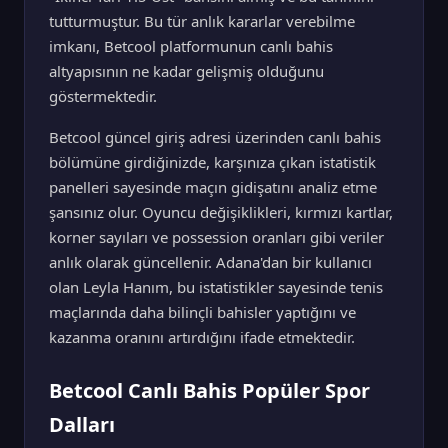
tutturmuştur. Bu tür anlık kararlar verebilme
imkanı, Betcool platformunun canlı bahis
altyapısının ne kadar gelişmiş olduğunu
göstermektedir.
Betcool güncel giriş adresi üzerinden canlı bahis
bölümüne girdiğinizde, karşınıza çıkan istatistik
panelleri sayesinde maçın gidişatını analiz etme
şansınız olur. Oyuncu değişiklikleri, kırmızı kartlar,
korner sayıları ve possession oranları gibi veriler
anlık olarak güncellenir. Adana'dan bir kullanıcı
olan Leyla Hanım, bu istatistikler sayesinde tenis
maçlarında daha bilinçli bahisler yaptığını ve
kazanma oranını artırdığını ifade etmektedir.
Betcool Canlı Bahis Popüler Spor
Dalları