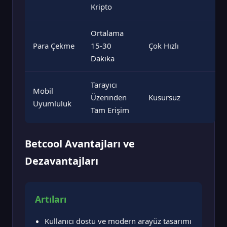
Kripto
Ortalama
Para Çekme
15-30
Çok Hızlı
Dakika
Tarayıcı
Mobil
Üzerinden
Kusursuz
Uyumluluk
Tam Erişim
Betcool Avantajları ve
Dezavantajları
Artıları
Kullanıcı dostu ve modern arayüz tasarımı