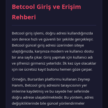
Betcool Giriş ve Erişim
Rehberi
Betcool giriş işlemi, doğru adresi kullandığınızda
son derece hızlı ve güvenli bir şekilde gerçekleşir.
Betcool güncel giriş adresi üzerinden siteye
ulaştığınızda, karşınıza modern ve kullanıcı dostu
bir ana sayfa çıkar. Giriş yapmak için kullanıcı adı
ve şifrenizi girmeniz yeterlidir. İlk kez üye olacaklar
için ise ücretsiz kayıt butonu hemen göze çarpar.
Örneğin, Bursa'dan platformu kullanan Zeynep
Hanım, Betcool giriş adresini tarayıcısının yer
imlerine kaydetmiş ve bu sayede her seferinde
doğru adrese ulaşabilmektedir. Bu yöntem, adres
değişikliklerinde bile güncel yönlendirmeler