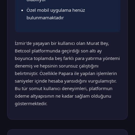
Özel mobil uygulama henüz
bulunmamaktadır
İzmir'de yaşayan bir kullanıcı olan Murat Bey,
Betcool platformunda geçirdiği son altı ay
boyunca toplamda beş farklı para yatırma yöntemi
denemiş ve hepsinin sorunsuz çalıştığını
belirtmiştir. Özellikle Papara ile yapılan işlemlerin
saniyeler içinde hesaba yansıdığını vurgulamıştır.
Bu tür somut kullanıcı deneyimleri, platformun
ödeme altyapısının ne kadar sağlam olduğunu
göstermektedir.