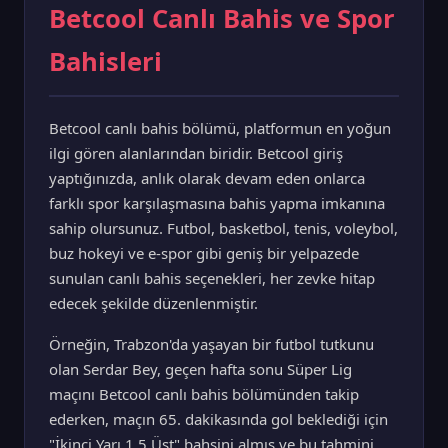
Betcool Canlı Bahis ve Spor
Bahisleri
Betcool canlı bahis bölümü, platformun en yoğun
ilgi gören alanlarından biridir. Betcool giriş
yaptığınızda, anlık olarak devam eden onlarca
farklı spor karşılaşmasına bahis yapma imkanına
sahip olursunuz. Futbol, basketbol, tenis, voleybol,
buz hokeyi ve e-spor gibi geniş bir yelpazede
sunulan canlı bahis seçenekleri, her zevke hitap
edecek şekilde düzenlenmiştir.
Örneğin, Trabzon'da yaşayan bir futbol tutkunu
olan Serdar Bey, geçen hafta sonu Süper Lig
maçını Betcool canlı bahis bölümünden takip
ederken, maçın 65. dakikasında gol beklediği için
"İkinci Yarı 1.5 Üst" bahsini almış ve bu tahmini