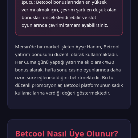
İpucu: Betcool bonuslarından en yüksek
verimi almak için, çevrim şartı en düşük olan
bonusları önceliklendirebilir ve slot
oyunlarında çevrimi tamamlayabilirsiniz.
Mersin'de bir market işleten Ayşe Hanım, Betcool
yatırım bonusunu düzenli olarak kullanmaktadır.
Her Cuma günü yaptığı yatırıma ek olarak %20
bonus alarak, hafta sonu casino oyunlarında daha
uzun süre eğlenebildiğini belirtmektedir. Bu tür
düzenli promosyonlar, Betcool platformunun sadık
kullanıcılarına verdiği değeri göstermektedir.
Betcool Nasıl Üye Olunur?