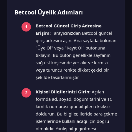
Betcool Üyelik Adımları
Betcool Güncel Giriş Adresine
Erişim:
Tarayıcınızdan Betcool güncel
giriş adresini açın. Ana sayfada bulunan
"Üye Ol" veya "Kayıt Ol" butonuna
tıklayın. Bu buton genellikle sayfanın
sağ üst köşesinde yer alır ve kırmızı
veya turuncu renkte dikkat çekici bir
şekilde tasarlanmıştır.
Kişisel Bilgilerinizi Girin:
Açılan
formda ad, soyad, doğum tarihi ve TC
kimlik numarası gibi bilgileri eksiksiz
doldurun. Bu bilgiler, ileride para çekme
işlemlerinde kullanılacağı için doğru
olmalıdır. Yanlış bilgi girilmesi