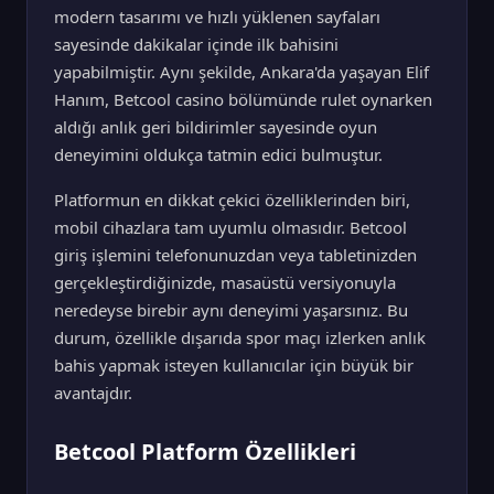
modern tasarımı ve hızlı yüklenen sayfaları
sayesinde dakikalar içinde ilk bahisini
yapabilmiştir. Aynı şekilde, Ankara'da yaşayan Elif
Hanım, Betcool casino bölümünde rulet oynarken
aldığı anlık geri bildirimler sayesinde oyun
deneyimini oldukça tatmin edici bulmuştur.
Platformun en dikkat çekici özelliklerinden biri,
mobil cihazlara tam uyumlu olmasıdır. Betcool
giriş işlemini telefonunuzdan veya tabletinizden
gerçekleştirdiğinizde, masaüstü versiyonuyla
neredeyse birebir aynı deneyimi yaşarsınız. Bu
durum, özellikle dışarıda spor maçı izlerken anlık
bahis yapmak isteyen kullanıcılar için büyük bir
avantajdır.
Betcool Platform Özellikleri