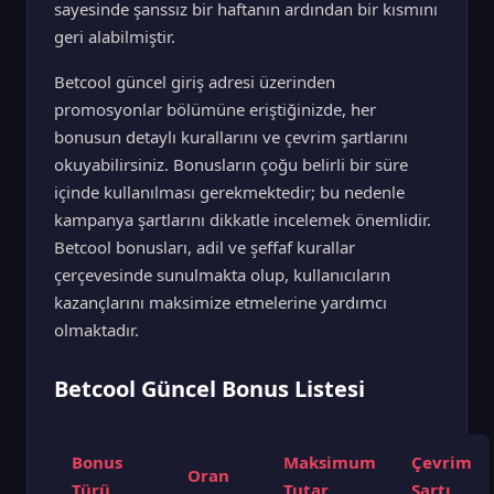
sayesinde şanssız bir haftanın ardından bir kısmını
geri alabilmiştir.
Betcool güncel giriş adresi üzerinden
promosyonlar bölümüne eriştiğinizde, her
bonusun detaylı kurallarını ve çevrim şartlarını
okuyabilirsiniz. Bonusların çoğu belirli bir süre
içinde kullanılması gerekmektedir; bu nedenle
kampanya şartlarını dikkatle incelemek önemlidir.
Betcool bonusları, adil ve şeffaf kurallar
çerçevesinde sunulmakta olup, kullanıcıların
kazançlarını maksimize etmelerine yardımcı
olmaktadır.
Betcool Güncel Bonus Listesi
Bonus
Maksimum
Çevrim
Oran
Türü
Tutar
Şartı