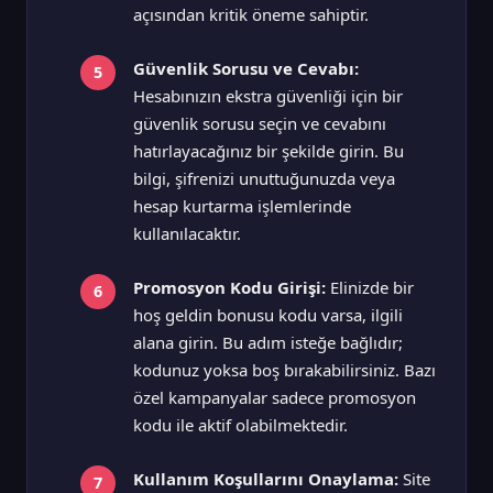
açısından kritik öneme sahiptir.
Güvenlik Sorusu ve Cevabı:
Hesabınızın ekstra güvenliği için bir
güvenlik sorusu seçin ve cevabını
hatırlayacağınız bir şekilde girin. Bu
bilgi, şifrenizi unuttuğunuzda veya
hesap kurtarma işlemlerinde
kullanılacaktır.
Promosyon Kodu Girişi:
Elinizde bir
hoş geldin bonusu kodu varsa, ilgili
alana girin. Bu adım isteğe bağlıdır;
kodunuz yoksa boş bırakabilirsiniz. Bazı
özel kampanyalar sadece promosyon
kodu ile aktif olabilmektedir.
Kullanım Koşullarını Onaylama:
Site