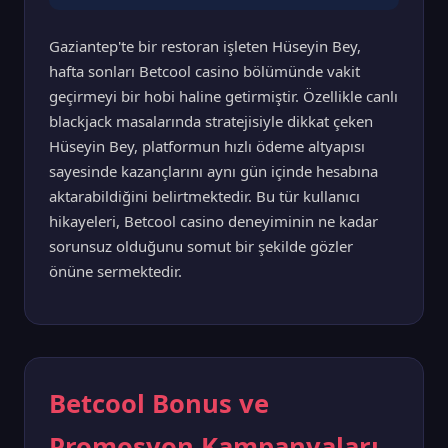
Gaziantep'te bir restoran işleten Hüseyin Bey,
hafta sonları Betcool casino bölümünde vakit
geçirmeyi bir hobi haline getirmiştir. Özellikle canlı
blackjack masalarında stratejisiyle dikkat çeken
Hüseyin Bey, platformun hızlı ödeme altyapısı
sayesinde kazançlarını aynı gün içinde hesabına
aktarabildiğini belirtmektedir. Bu tür kullanıcı
hikayeleri, Betcool casino deneyiminin ne kadar
sorunsuz olduğunu somut bir şekilde gözler
önüne sermektedir.
Betcool Bonus ve
Promosyon Kampanyaları