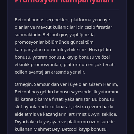
Betcool bonus seçenekleri, platforma yeni üye
olanlar ve mevcut kullanıcılar için cazip fırsatlar
sunmaktadır. Betcool giriş yaptığınızda,
promosyonlar bölümünde güncel tüm
kampanyaları görüntüleyebilirsiniz. Hoş geldin
bonusu, yatırım bonusu, kayıp bonusu ve özel
etkinlik promosyonları, platformun en çok tercih
edilen avantajları arasında yer alır.
Örneğin, Samsun'dan yeni üye olan Gizem Hanım,
Betcool hoş geldin bonusu sayesinde ilk yatırımını
iki katına çıkarma fırsatı yakalamıştır. Bu bonusu
slot oyunlarında kullanarak, ekstra çevrim hakkı
elde etmiş ve kazançlarını artırmıştır. Aynı şekilde,
Diyarbakır'da yaşayan ve platformu uzun süredir
kullanan Mehmet Bey, Betcool kayıp bonusu