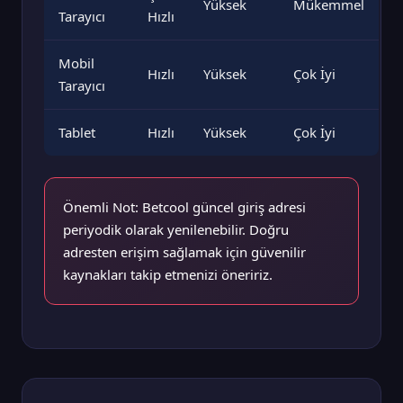
Yüksek
Mükemmel
Tarayıcı
Hızlı
Mobil
Hızlı
Yüksek
Çok İyi
Tarayıcı
Tablet
Hızlı
Yüksek
Çok İyi
Önemli Not: Betcool güncel giriş adresi
periyodik olarak yenilenebilir. Doğru
adresten erişim sağlamak için güvenilir
kaynakları takip etmenizi öneririz.