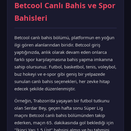
Betcool Canlı Bahis ve Spor
Bahisleri
Betcool canlı bahis bölümü, platformun en yoğun
ilgi gören alanlarından biridir. Betcool giriş
yaptığınızda, anlık olarak devam eden onlarca
farklı spor karşılaşmasına bahis yapma imkanına
sahip olursunuz. Futbol, basketbol, tenis, voleybol,
buz hokeyi ve e-spor gibi geniş bir yelpazede
sunulan canlı bahis seçenekleri, her zevke hitap
edecek şekilde düzenlenmiştir.
Örneğin, Trabzon'da yaşayan bir futbol tutkunu
olan Serdar Bey, geçen hafta sonu Süper Lig
maçını Betcool canlı bahis bölümünden takip
ederken, maçın 65. dakikasında gol beklediği için
"İkinci Yarı 1.5 Üst" bahsini almış ve bu tahmini