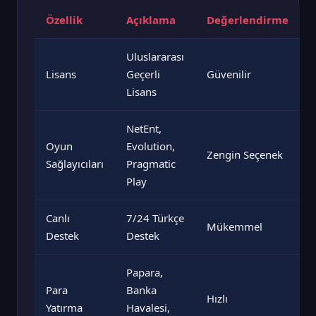
Özellik
Açıklama
Değerlendirme
Uluslararası
Lisans
Geçerli
Güvenilir
Lisans
NetEnt,
Oyun
Evolution,
Zengin Seçenek
Sağlayıcıları
Pragmatic
Play
Canlı
7/24 Türkçe
Mükemmel
Destek
Destek
Papara,
Para
Banka
Hızlı
Yatırma
Havalesi,