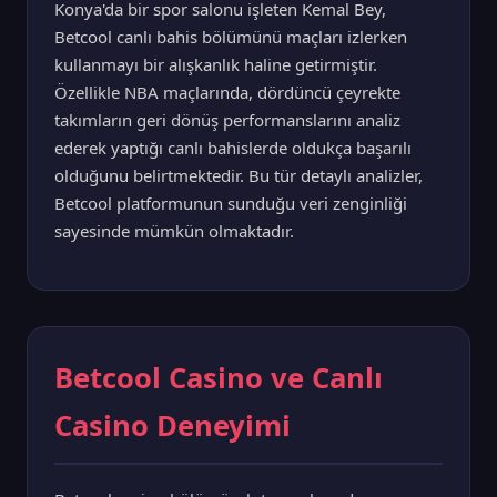
Konya'da bir spor salonu işleten Kemal Bey,
Betcool canlı bahis bölümünü maçları izlerken
kullanmayı bir alışkanlık haline getirmiştir.
Özellikle NBA maçlarında, dördüncü çeyrekte
takımların geri dönüş performanslarını analiz
ederek yaptığı canlı bahislerde oldukça başarılı
olduğunu belirtmektedir. Bu tür detaylı analizler,
Betcool platformunun sunduğu veri zenginliği
sayesinde mümkün olmaktadır.
Betcool Casino ve Canlı
Casino Deneyimi