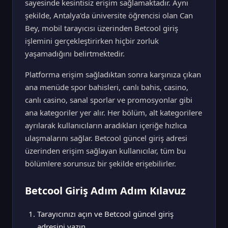
sayesinde kesintisiz erişim sağlamaktadır. Aynı
şekilde, Antalya'da üniversite öğrencisi olan Can
Bey, mobil tarayıcısı üzerinden Betcool giriş
işlemini gerçekleştirirken hiçbir zorluk
yaşamadığını belirtmektedir.
Platforma erişim sağladıktan sonra karşınıza çıkan
ana menüde spor bahisleri, canlı bahis, casino,
canlı casino, sanal sporlar ve promosyonlar gibi
ana kategoriler yer alır. Her bölüm, alt kategorilere
ayrılarak kullanıcıların aradıkları içeriğe hızlıca
ulaşmalarını sağlar. Betcool güncel giriş adresi
üzerinden erişim sağlayan kullanıcılar, tüm bu
bölümlere sorunsuz bir şekilde erişebilirler.
Betcool Giriş Adım Adım Kılavuz
Tarayıcınızı açın ve Betcool güncel giriş
adresini yazın.