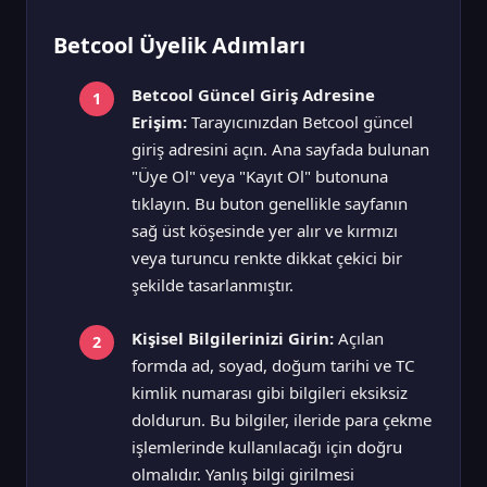
Betcool Üyelik Adımları
Betcool Güncel Giriş Adresine
Erişim:
Tarayıcınızdan Betcool güncel
giriş adresini açın. Ana sayfada bulunan
"Üye Ol" veya "Kayıt Ol" butonuna
tıklayın. Bu buton genellikle sayfanın
sağ üst köşesinde yer alır ve kırmızı
veya turuncu renkte dikkat çekici bir
şekilde tasarlanmıştır.
Kişisel Bilgilerinizi Girin:
Açılan
formda ad, soyad, doğum tarihi ve TC
kimlik numarası gibi bilgileri eksiksiz
doldurun. Bu bilgiler, ileride para çekme
işlemlerinde kullanılacağı için doğru
olmalıdır. Yanlış bilgi girilmesi