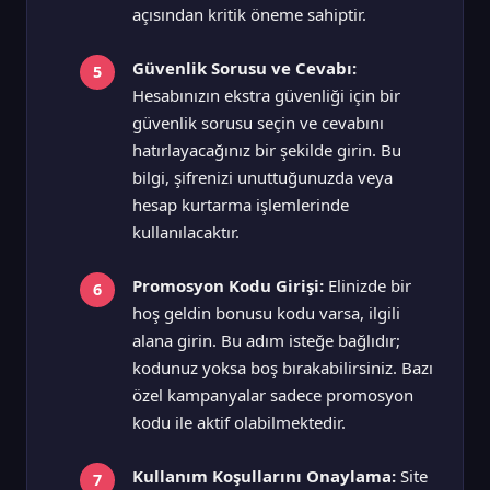
açısından kritik öneme sahiptir.
Güvenlik Sorusu ve Cevabı:
Hesabınızın ekstra güvenliği için bir
güvenlik sorusu seçin ve cevabını
hatırlayacağınız bir şekilde girin. Bu
bilgi, şifrenizi unuttuğunuzda veya
hesap kurtarma işlemlerinde
kullanılacaktır.
Promosyon Kodu Girişi:
Elinizde bir
hoş geldin bonusu kodu varsa, ilgili
alana girin. Bu adım isteğe bağlıdır;
kodunuz yoksa boş bırakabilirsiniz. Bazı
özel kampanyalar sadece promosyon
kodu ile aktif olabilmektedir.
Kullanım Koşullarını Onaylama:
Site