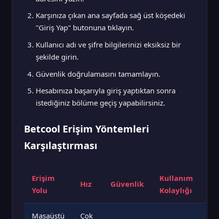
Karşınıza çıkan ana sayfada sağ üst köşedeki
"Giriş Yap" butonuna tıklayın.
Kullanıcı adı ve şifre bilgilerinizi eksiksiz bir
şekilde girin.
Güvenlik doğrulamasını tamamlayın.
Hesabınıza başarıyla giriş yaptıktan sonra
istediğiniz bölüme geçiş yapabilirsiniz.
Betcool Erişim Yöntemleri
Karşılaştırması
Erişim
Kullanım
Hız
Güvenlik
Yolu
Kolaylığı
Masaüstü
Çok