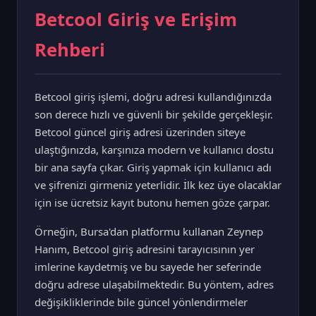
Betcool Giriş ve Erişim
Rehberi
Betcool giriş işlemi, doğru adresi kullandığınızda
son derece hızlı ve güvenli bir şekilde gerçekleşir.
Betcool güncel giriş adresi üzerinden siteye
ulaştığınızda, karşınıza modern ve kullanıcı dostu
bir ana sayfa çıkar. Giriş yapmak için kullanıcı adı
ve şifrenizi girmeniz yeterlidir. İlk kez üye olacaklar
için ise ücretsiz kayıt butonu hemen göze çarpar.
Örneğin, Bursa'dan platformu kullanan Zeynep
Hanım, Betcool giriş adresini tarayıcısının yer
imlerine kaydetmiş ve bu sayede her seferinde
doğru adrese ulaşabilmektedir. Bu yöntem, adres
değişikliklerinde bile güncel yönlendirmeler