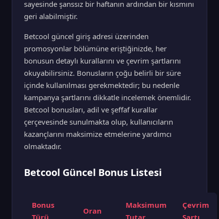
sayesinde şanssız bir haftanın ardından bir kısmını
geri alabilmiştir.
Betcool güncel giriş adresi üzerinden
promosyonlar bölümüne eriştiğinizde, her
bonusun detaylı kurallarını ve çevrim şartlarını
okuyabilirsiniz. Bonusların çoğu belirli bir süre
içinde kullanılması gerekmektedir; bu nedenle
kampanya şartlarını dikkatle incelemek önemlidir.
Betcool bonusları, adil ve şeffaf kurallar
çerçevesinde sunulmakta olup, kullanıcıların
kazançlarını maksimize etmelerine yardımcı
olmaktadır.
Betcool Güncel Bonus Listesi
Bonus
Maksimum
Çevrim
Oran
Türü
Tutar
Şartı