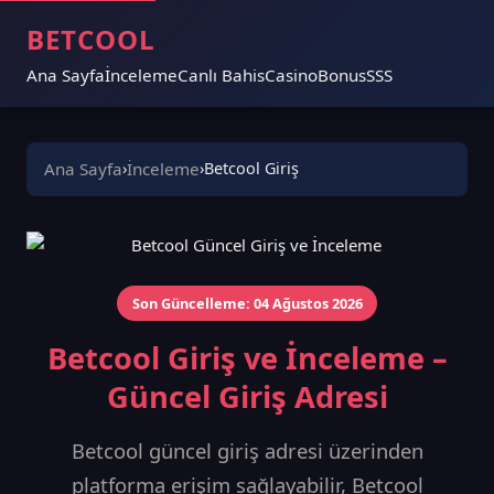
BETCOOL
Ana Sayfa
İnceleme
Canlı Bahis
Casino
Bonus
SSS
Ana Sayfa
›
İnceleme
›
Betcool Giriş
Son Güncelleme: 04 Ağustos 2026
Betcool Giriş ve İnceleme –
Güncel Giriş Adresi
Betcool güncel giriş adresi üzerinden
platforma erişim sağlayabilir, Betcool