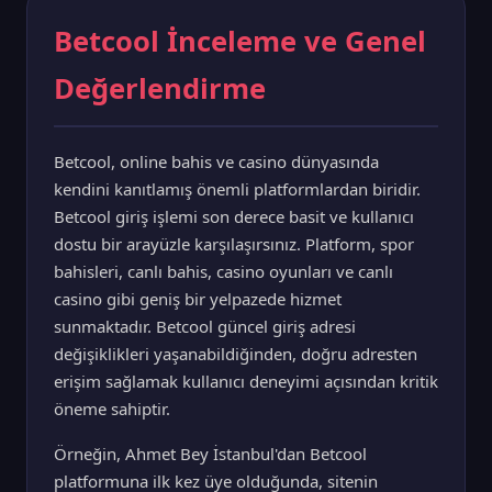
Betcool İnceleme ve Genel
Değerlendirme
Betcool, online bahis ve casino dünyasında
kendini kanıtlamış önemli platformlardan biridir.
Betcool giriş işlemi son derece basit ve kullanıcı
dostu bir arayüzle karşılaşırsınız. Platform, spor
bahisleri, canlı bahis, casino oyunları ve canlı
casino gibi geniş bir yelpazede hizmet
sunmaktadır. Betcool güncel giriş adresi
değişiklikleri yaşanabildiğinden, doğru adresten
erişim sağlamak kullanıcı deneyimi açısından kritik
öneme sahiptir.
Örneğin, Ahmet Bey İstanbul'dan Betcool
platformuna ilk kez üye olduğunda, sitenin