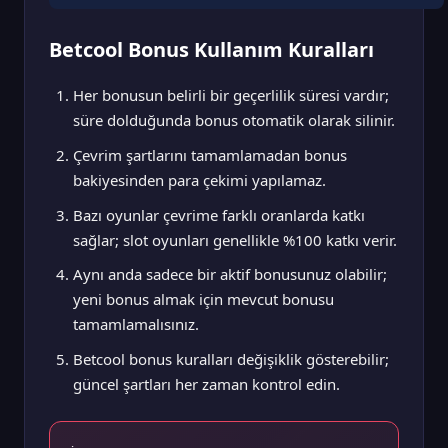
Betcool Bonus Kullanım Kuralları
Her bonusun belirli bir geçerlilik süresi vardır;
süre dolduğunda bonus otomatik olarak silinir.
Çevrim şartlarını tamamlamadan bonus
bakiyesinden para çekimi yapılamaz.
Bazı oyunlar çevrime farklı oranlarda katkı
sağlar; slot oyunları genellikle %100 katkı verir.
Aynı anda sadece bir aktif bonusunuz olabilir;
yeni bonus almak için mevcut bonusu
tamamlamalısınız.
Betcool bonus kuralları değişiklik gösterebilir;
güncel şartları her zaman kontrol edin.