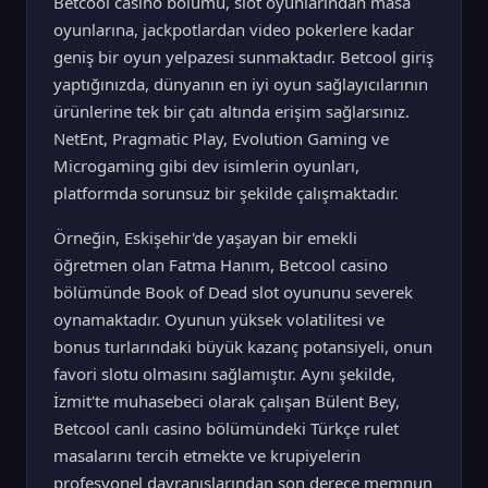
Betcool casino bölümü, slot oyunlarından masa
oyunlarına, jackpotlardan video pokerlere kadar
geniş bir oyun yelpazesi sunmaktadır. Betcool giriş
yaptığınızda, dünyanın en iyi oyun sağlayıcılarının
ürünlerine tek bir çatı altında erişim sağlarsınız.
NetEnt, Pragmatic Play, Evolution Gaming ve
Microgaming gibi dev isimlerin oyunları,
platformda sorunsuz bir şekilde çalışmaktadır.
Örneğin, Eskişehir'de yaşayan bir emekli
öğretmen olan Fatma Hanım, Betcool casino
bölümünde Book of Dead slot oyununu severek
oynamaktadır. Oyunun yüksek volatilitesi ve
bonus turlarındaki büyük kazanç potansiyeli, onun
favori slotu olmasını sağlamıştır. Aynı şekilde,
İzmit'te muhasebeci olarak çalışan Bülent Bey,
Betcool canlı casino bölümündeki Türkçe rulet
masalarını tercih etmekte ve krupiyelerin
profesyonel davranışlarından son derece memnun