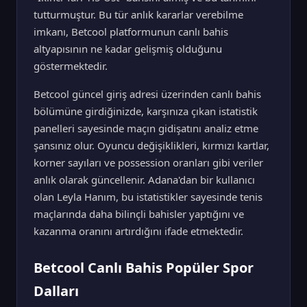
tutturmuştur. Bu tür anlık kararlar verebilme
imkanı, Betcool platformunun canlı bahis
altyapısının ne kadar gelişmiş olduğunu
göstermektedir.
Betcool güncel giriş adresi üzerinden canlı bahis
bölümüne girdiğinizde, karşınıza çıkan istatistik
panelleri sayesinde maçın gidişatını analiz etme
şansınız olur. Oyuncu değişiklikleri, kırmızı kartlar,
korner sayıları ve possession oranları gibi veriler
anlık olarak güncellenir. Adana'dan bir kullanıcı
olan Leyla Hanım, bu istatistikler sayesinde tenis
maçlarında daha bilinçli bahisler yaptığını ve
kazanma oranını artırdığını ifade etmektedir.
Betcool Canlı Bahis Popüler Spor
Dalları