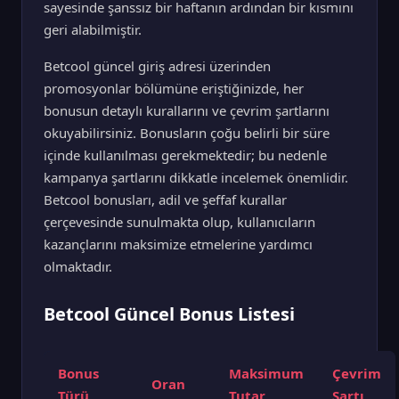
sayesinde şanssız bir haftanın ardından bir kısmını
geri alabilmiştir.
Betcool güncel giriş adresi üzerinden
promosyonlar bölümüne eriştiğinizde, her
bonusun detaylı kurallarını ve çevrim şartlarını
okuyabilirsiniz. Bonusların çoğu belirli bir süre
içinde kullanılması gerekmektedir; bu nedenle
kampanya şartlarını dikkatle incelemek önemlidir.
Betcool bonusları, adil ve şeffaf kurallar
çerçevesinde sunulmakta olup, kullanıcıların
kazançlarını maksimize etmelerine yardımcı
olmaktadır.
Betcool Güncel Bonus Listesi
Bonus
Maksimum
Çevrim
Oran
Türü
Tutar
Şartı