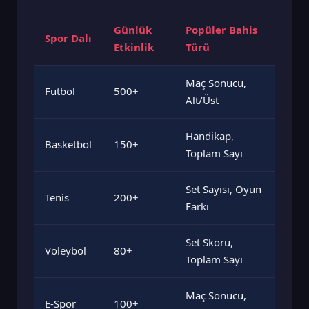
Günlük
Popüler Bahis
Spor Dalı
Etkinlik
Türü
Maç Sonucu,
Futbol
500+
Alt/Üst
Handikap,
Basketbol
150+
Toplam Sayı
Set Sayısı, Oyun
Tenis
200+
Farkı
Set Skoru,
Voleybol
80+
Toplam Sayı
Maç Sonucu,
E-Spor
100+