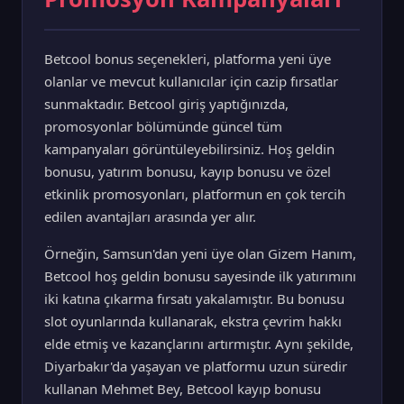
Betcool bonus seçenekleri, platforma yeni üye
olanlar ve mevcut kullanıcılar için cazip fırsatlar
sunmaktadır. Betcool giriş yaptığınızda,
promosyonlar bölümünde güncel tüm
kampanyaları görüntüleyebilirsiniz. Hoş geldin
bonusu, yatırım bonusu, kayıp bonusu ve özel
etkinlik promosyonları, platformun en çok tercih
edilen avantajları arasında yer alır.
Örneğin, Samsun'dan yeni üye olan Gizem Hanım,
Betcool hoş geldin bonusu sayesinde ilk yatırımını
iki katına çıkarma fırsatı yakalamıştır. Bu bonusu
slot oyunlarında kullanarak, ekstra çevrim hakkı
elde etmiş ve kazançlarını artırmıştır. Aynı şekilde,
Diyarbakır'da yaşayan ve platformu uzun süredir
kullanan Mehmet Bey, Betcool kayıp bonusu