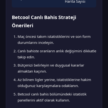
Harita Sayısı
Betcool Canlı Bahis Strateji
Önerileri
Maç öncesi takım istatistiklerini ve son form
durumlarını inceleyin.
Canlı bahiste oranların anlık değişimini dikkatle
takip edin.
Bütçenizi belirleyin ve duygusal kararlar
almaktan kaçının.
Az bilinen ligler yerine, istatistiklerine hakim
olduğunuz karşılaşmalara odaklanın.
Betcool canlı bahis bölümündeki istatistik
panellerini aktif olarak kullanın.