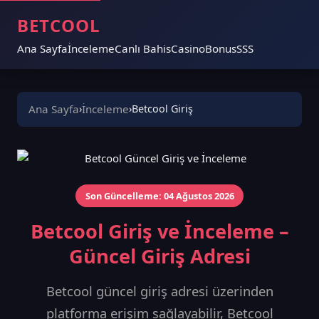
BETCOOL
Ana Sayfa
İnceleme
Canlı Bahis
Casino
Bonus
SSS
Ana Sayfa
›
İnceleme
›
Betcool Giriş
Son Güncelleme: 04 Ağustos 2026
Betcool Giriş ve İnceleme –
Güncel Giriş Adresi
Betcool güncel giriş adresi üzerinden
platforma erişim sağlayabilir, Betcool