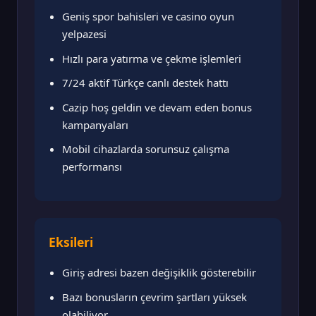
Geniş spor bahisleri ve casino oyun
yelpazesi
Hızlı para yatırma ve çekme işlemleri
7/24 aktif Türkçe canlı destek hattı
Cazip hoş geldin ve devam eden bonus
kampanyaları
Mobil cihazlarda sorunsuz çalışma
performansı
Eksileri
Giriş adresi bazen değişiklik gösterebilir
Bazı bonusların çevrim şartları yüksek
olabiliyor