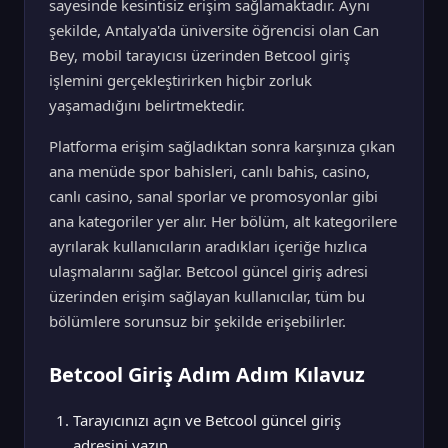
sayesinde kesintisiz erişim sağlamaktadır. Aynı
şekilde, Antalya'da üniversite öğrencisi olan Can
Bey, mobil tarayıcısı üzerinden Betcool giriş
işlemini gerçekleştirirken hiçbir zorluk
yaşamadığını belirtmektedir.
Platforma erişim sağladıktan sonra karşınıza çıkan
ana menüde spor bahisleri, canlı bahis, casino,
canlı casino, sanal sporlar ve promosyonlar gibi
ana kategoriler yer alır. Her bölüm, alt kategorilere
ayrılarak kullanıcıların aradıkları içeriğe hızlıca
ulaşmalarını sağlar. Betcool güncel giriş adresi
üzerinden erişim sağlayan kullanıcılar, tüm bu
bölümlere sorunsuz bir şekilde erişebilirler.
Betcool Giriş Adım Adım Kılavuz
Tarayıcınızı açın ve Betcool güncel giriş
adresini yazın.