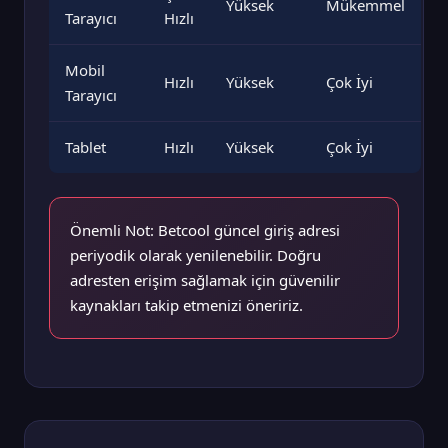
Yüksek
Mükemmel
Tarayıcı
Hızlı
Mobil
Hızlı
Yüksek
Çok İyi
Tarayıcı
Tablet
Hızlı
Yüksek
Çok İyi
Önemli Not: Betcool güncel giriş adresi
periyodik olarak yenilenebilir. Doğru
adresten erişim sağlamak için güvenilir
kaynakları takip etmenizi öneririz.