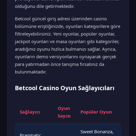
olduğunu dile getirmektedir.
Betcool güncel giriş adresi üzerinden casino
bölümüne eriştiğinizde, oyunları kategorilere göre
filtreleyebilirsiniz. Yeni oyunlar, popüler oyunlar,
jackpot oyunları ve masa oyunları gibi kategoriler,
aradığınız oyunu hızlıca bulmanızı sağlar. Ayrıca,
oyunların demo versiyonlarını oynayarak gerçek
para yatırmadan önce tanışma fırsatınız da
bulunmaktadır.
Betcool Casino Oyun Sağlayıcıları
Oyun
Sağlayıcı
Popüler Oyun
Sayısı
Sweet Bonanza,
Pragmatic