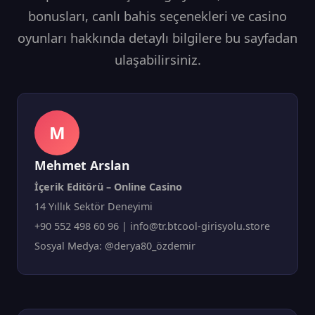
bonusları, canlı bahis seçenekleri ve casino
oyunları hakkında detaylı bilgilere bu sayfadan
ulaşabilirsiniz.
M
Mehmet Arslan
İçerik Editörü – Online Casino
14 Yıllık Sektör Deneyimi
+90 552 498 60 96 | info@tr.btcool-girisyolu.store
Sosyal Medya: @derya80_özdemir