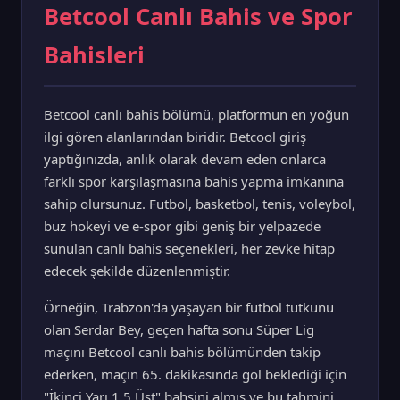
Betcool Canlı Bahis ve Spor
Bahisleri
Betcool canlı bahis bölümü, platformun en yoğun
ilgi gören alanlarından biridir. Betcool giriş
yaptığınızda, anlık olarak devam eden onlarca
farklı spor karşılaşmasına bahis yapma imkanına
sahip olursunuz. Futbol, basketbol, tenis, voleybol,
buz hokeyi ve e-spor gibi geniş bir yelpazede
sunulan canlı bahis seçenekleri, her zevke hitap
edecek şekilde düzenlenmiştir.
Örneğin, Trabzon'da yaşayan bir futbol tutkunu
olan Serdar Bey, geçen hafta sonu Süper Lig
maçını Betcool canlı bahis bölümünden takip
ederken, maçın 65. dakikasında gol beklediği için
"İkinci Yarı 1.5 Üst" bahsini almış ve bu tahmini