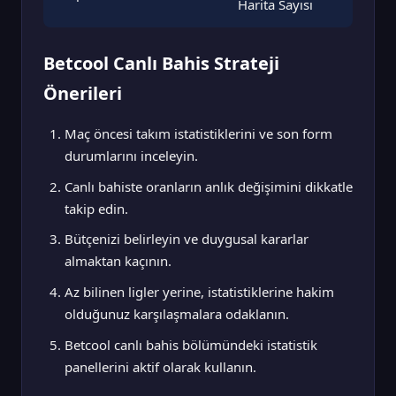
Harita Sayısı
Betcool Canlı Bahis Strateji
Önerileri
Maç öncesi takım istatistiklerini ve son form
durumlarını inceleyin.
Canlı bahiste oranların anlık değişimini dikkatle
takip edin.
Bütçenizi belirleyin ve duygusal kararlar
almaktan kaçının.
Az bilinen ligler yerine, istatistiklerine hakim
olduğunuz karşılaşmalara odaklanın.
Betcool canlı bahis bölümündeki istatistik
panellerini aktif olarak kullanın.