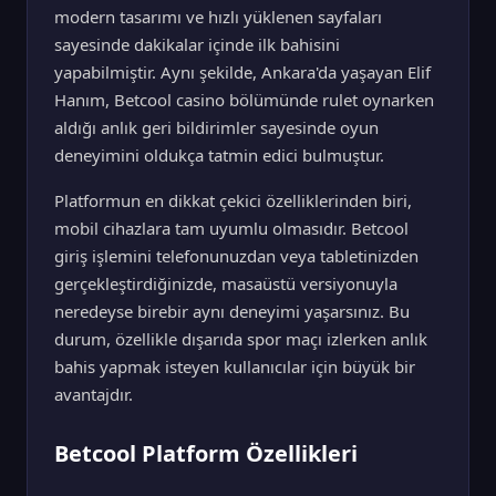
modern tasarımı ve hızlı yüklenen sayfaları
sayesinde dakikalar içinde ilk bahisini
yapabilmiştir. Aynı şekilde, Ankara'da yaşayan Elif
Hanım, Betcool casino bölümünde rulet oynarken
aldığı anlık geri bildirimler sayesinde oyun
deneyimini oldukça tatmin edici bulmuştur.
Platformun en dikkat çekici özelliklerinden biri,
mobil cihazlara tam uyumlu olmasıdır. Betcool
giriş işlemini telefonunuzdan veya tabletinizden
gerçekleştirdiğinizde, masaüstü versiyonuyla
neredeyse birebir aynı deneyimi yaşarsınız. Bu
durum, özellikle dışarıda spor maçı izlerken anlık
bahis yapmak isteyen kullanıcılar için büyük bir
avantajdır.
Betcool Platform Özellikleri