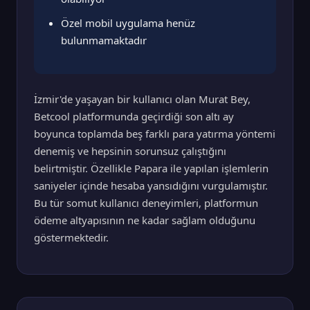
Özel mobil uygulama henüz
bulunmamaktadır
İzmir'de yaşayan bir kullanıcı olan Murat Bey,
Betcool platformunda geçirdiği son altı ay
boyunca toplamda beş farklı para yatırma yöntemi
denemiş ve hepsinin sorunsuz çalıştığını
belirtmiştir. Özellikle Papara ile yapılan işlemlerin
saniyeler içinde hesaba yansıdığını vurgulamıştır.
Bu tür somut kullanıcı deneyimleri, platformun
ödeme altyapısının ne kadar sağlam olduğunu
göstermektedir.