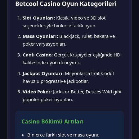
Betcool Casino Oyun Kategorileri
Slot Oyunları:
Klasik, video ve 3D slot
seçenekleriyle binlerce farklı oyun.
Masa Oyunları:
Blackjack, rulet, bakara ve
poker varyasyonları.
Canlı Casino:
Gerçek krupiyeler eşliğinde HD
kalitesinde oyun deneyimi.
Jackpot Oyunları:
Milyonlarca liralık ödül
havuzlu progressive jackpotlar.
Video Poker:
Jacks or Better, Deuces Wild gibi
popüler poker oyunları.
Casino Bölümü Artıları
Binlerce farklı slot ve masa oyunu