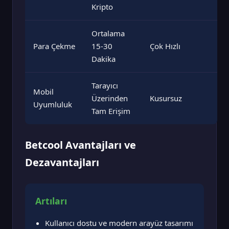
Kripto
Ortalama
Para Çekme
15-30
Çok Hızlı
Dakika
Tarayıcı
Mobil
Üzerinden
Kusursuz
Uyumluluk
Tam Erişim
Betcool Avantajları ve
Dezavantajları
Artıları
Kullanıcı dostu ve modern arayüz tasarımı