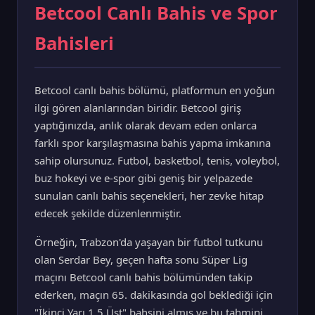
Betcool Canlı Bahis ve Spor
Bahisleri
Betcool canlı bahis bölümü, platformun en yoğun
ilgi gören alanlarından biridir. Betcool giriş
yaptığınızda, anlık olarak devam eden onlarca
farklı spor karşılaşmasına bahis yapma imkanına
sahip olursunuz. Futbol, basketbol, tenis, voleybol,
buz hokeyi ve e-spor gibi geniş bir yelpazede
sunulan canlı bahis seçenekleri, her zevke hitap
edecek şekilde düzenlenmiştir.
Örneğin, Trabzon'da yaşayan bir futbol tutkunu
olan Serdar Bey, geçen hafta sonu Süper Lig
maçını Betcool canlı bahis bölümünden takip
ederken, maçın 65. dakikasında gol beklediği için
"İkinci Yarı 1.5 Üst" bahsini almış ve bu tahmini