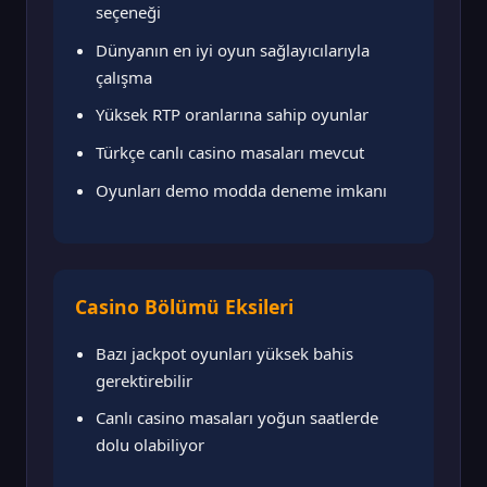
seçeneği
Dünyanın en iyi oyun sağlayıcılarıyla
çalışma
Yüksek RTP oranlarına sahip oyunlar
Türkçe canlı casino masaları mevcut
Oyunları demo modda deneme imkanı
Casino Bölümü Eksileri
Bazı jackpot oyunları yüksek bahis
gerektirebilir
Canlı casino masaları yoğun saatlerde
dolu olabiliyor