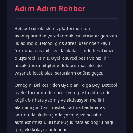
Adım Adım Rehber
Betcool üyelik işlemi, platformun tüm
avantajlarından yararlanmak için atmanız gereken
ilk adımdır. Betcool giriş adresi üzerinden kayıt
formuna ulaşabilir ve dakikalar içinde hesabınızı
oluşturabilirsiniz. Üyelik süreci basit ve hızlıdır;
ancak doğru bilgilerle doldurulması ileride
yaşanabilecek olası sorunların önüne geçer.
Örneğin, Balıkesir'den üye olan Tolga Bey, Betcool
üyelik formunu doldururken e-posta adresinde
küçük bir hata yapmış ve aktivasyon mailini
alamamıştır. Canlı destek hattına bağlanarak
sorunu dakikalar içinde çözmüş ve hesabını
aktifleştirmiştir. Bu tür küçük hatalar, doğru bilgi
girişiyle kolayca önlenebilir.