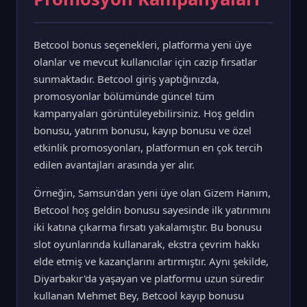
Betcool bonus seçenekleri, platforma yeni üye
olanlar ve mevcut kullanıcılar için cazip fırsatlar
sunmaktadır. Betcool giriş yaptığınızda,
promosyonlar bölümünde güncel tüm
kampanyaları görüntüleyebilirsiniz. Hoş geldin
bonusu, yatırım bonusu, kayıp bonusu ve özel
etkinlik promosyonları, platformun en çok tercih
edilen avantajları arasında yer alır.
Örneğin, Samsun'dan yeni üye olan Gizem Hanım,
Betcool hoş geldin bonusu sayesinde ilk yatırımını
iki katına çıkarma fırsatı yakalamıştır. Bu bonusu
slot oyunlarında kullanarak, ekstra çevrim hakkı
elde etmiş ve kazançlarını artırmıştır. Aynı şekilde,
Diyarbakır'da yaşayan ve platformu uzun süredir
kullanan Mehmet Bey, Betcool kayıp bonusu