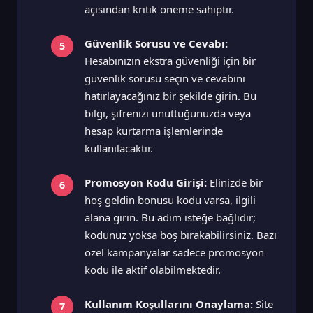
açısından kritik öneme sahiptir.
Güvenlik Sorusu ve Cevabı:
Hesabınızın ekstra güvenliği için bir
güvenlik sorusu seçin ve cevabını
hatırlayacağınız bir şekilde girin. Bu
bilgi, şifrenizi unuttuğunuzda veya
hesap kurtarma işlemlerinde
kullanılacaktır.
Promosyon Kodu Girişi:
Elinizde bir
hoş geldin bonusu kodu varsa, ilgili
alana girin. Bu adım isteğe bağlıdır;
kodunuz yoksa boş bırakabilirsiniz. Bazı
özel kampanyalar sadece promosyon
kodu ile aktif olabilmektedir.
Kullanım Koşullarını Onaylama:
Site