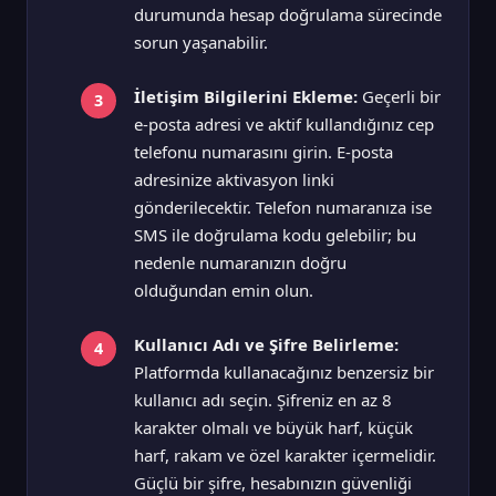
durumunda hesap doğrulama sürecinde
sorun yaşanabilir.
İletişim Bilgilerini Ekleme:
Geçerli bir
e-posta adresi ve aktif kullandığınız cep
telefonu numarasını girin. E-posta
adresinize aktivasyon linki
gönderilecektir. Telefon numaranıza ise
SMS ile doğrulama kodu gelebilir; bu
nedenle numaranızın doğru
olduğundan emin olun.
Kullanıcı Adı ve Şifre Belirleme:
Platformda kullanacağınız benzersiz bir
kullanıcı adı seçin. Şifreniz en az 8
karakter olmalı ve büyük harf, küçük
harf, rakam ve özel karakter içermelidir.
Güçlü bir şifre, hesabınızın güvenliği