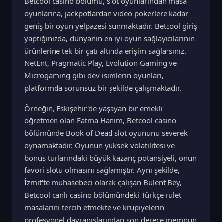
Betcool casino bölümü, slot oyunlarından masa
oyunlarına, jackpotlardan video pokerlere kadar
geniş bir oyun yelpazesi sunmaktadır. Betcool giriş
yaptığınızda, dünyanın en iyi oyun sağlayıcılarının
ürünlerine tek bir çatı altında erişim sağlarsınız.
NetEnt, Pragmatic Play, Evolution Gaming ve
Microgaming gibi dev isimlerin oyunları,
platformda sorunsuz bir şekilde çalışmaktadır.
Örneğin, Eskişehir'de yaşayan bir emekli
öğretmen olan Fatma Hanım, Betcool casino
bölümünde Book of Dead slot oyununu severek
oynamaktadır. Oyunun yüksek volatilitesi ve
bonus turlarındaki büyük kazanç potansiyeli, onun
favori slotu olmasını sağlamıştır. Aynı şekilde,
İzmit'te muhasebeci olarak çalışan Bülent Bey,
Betcool canlı casino bölümündeki Türkçe rulet
masalarını tercih etmekte ve krupiyelerin
profesyonel davranışlarından son derece memnun