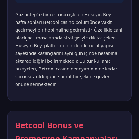
Gaziantep'te bir restoran işleten Hüseyin Bey,
hafta sonları Betcool casino bölümünde vakit
geçirmeyi bir hobi haline getirmiştir. Özellikle canlı
blackjack masalarında stratejisiyle dikkat çeken
Hüseyin Bey, platformun hızlı ödeme altyapısı
sayesinde kazançlarını aynı gün içinde hesabına
aktarabildiğini belirtmektedir. Bu tür kullanıcı
hikayeleri, Betcool casino deneyiminin ne kadar
sorunsuz olduğunu somut bir şekilde gözler
önüne sermektedir.
Betcool Bonus ve
Promosyon Kampanyaları