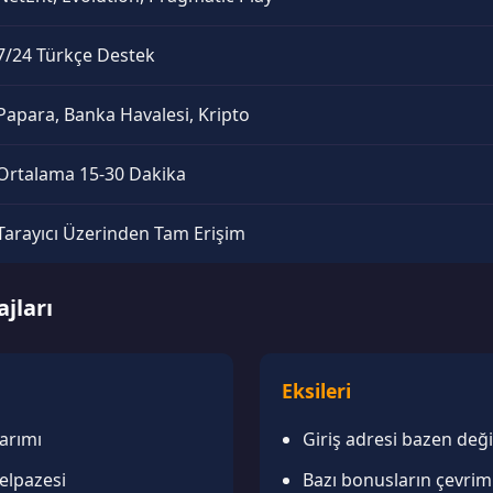
7/24 Türkçe Destek
Papara, Banka Havalesi, Kripto
Ortalama 15-30 Dakika
Tarayıcı Üzerinden Tam Erişim
jları
Eksileri
arımı
Giriş adresi bazen deği
elpazesi
Bazı bonusların çevrim 