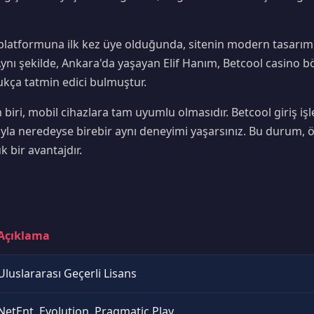
latformuna ilk kez üye olduğunda, sitenin modern tasarımı 
. Aynı şekilde, Ankara'da yaşayan Elif Hanım, Betcool casino 
ukça tatmin edici bulmuştur.
n biri, mobil cihazlara tam uyumlu olmasıdır. Betcool giriş i
la neredeyse birebir aynı deneyimi yaşarsınız. Bu durum, öze
k bir avantajdır.
Açıklama
Uluslararası Geçerli Lisans
NetEnt, Evolution, Pragmatic Play