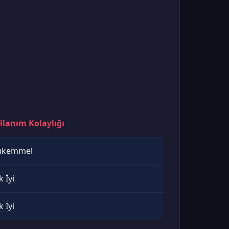
llanım Kolaylığı
kemmel
 İyi
 İyi