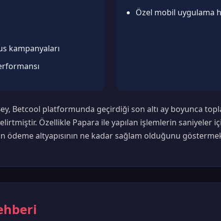
Özel mobil uygulama 
us kampanyaları
performansı
Bey, Betcool platformunda geçirdiği son altı ay boyunca to
irtmiştir. Özellikle Papara ile yapılan işlemlerin saniyeler 
mun ödeme altyapısının ne kadar sağlam olduğunu göstermek
ehberi