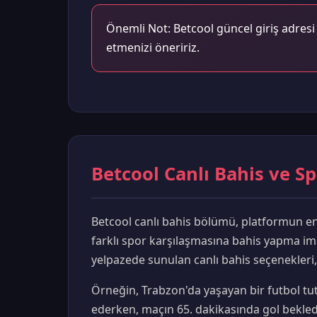
Önemli Not: Betcool güncel giriş adresi 
etmenizi öneririz.
Betcool Canlı Bahis ve Sp
Betcool canlı bahis bölümü, platformun en 
farklı spor karşılaşmasına bahis yapma imk
yelpazede sunulan canlı bahis seçenekleri,
Örneğin, Trabzon'da yaşayan bir futbol tu
ederken, maçın 65. dakikasında gol beklediğ