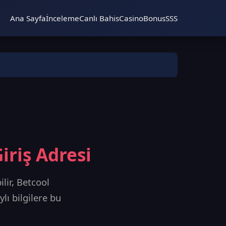
Ana Sayfa
İnceleme
Canlı Bahis
Casino
Bonus
SSS
iriş Adresi
lir, Betcool
lı bilgilere bu