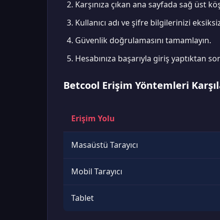
Karşınıza çıkan ana sayfada sağ üst köş
Kullanıcı adı ve şifre bilgilerinizi eksiksi
Güvenlik doğrulamasını tamamlayın.
Hesabınıza başarıyla giriş yaptıktan son
Betcool Erişim Yöntemleri Karşı
Erişim Yolu
Masaüstü Tarayıcı
Mobil Tarayıcı
Tablet