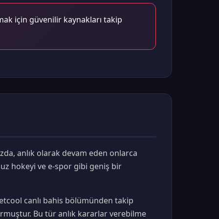
ak için güvenilir kaynakları takip
nızda, anlık olarak devam eden onlarca
uz hokeyi ve e-spor gibi geniş bir
Betcool canlı bahis bölümünden takip
urmuştur. Bu tür anlık kararlar verebilme