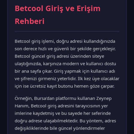
Betcool Giriş ve Erişim
Rehberi
Betcool giriş işlemi, doğru adresi kullandığınızda
son derece hızlı ve güvenli bir şekilde gerçekleşir.
Betcool güncel giriş adresi üzerinden siteye
ulaştığınızda, karşınıza modern ve kullanıcı dostu
bir ana sayfa çıkar. Giriş yapmak için kullanıcı adı
ve şifrenizi girmeniz yeterlidir. İlk kez üye olacaklar
için ise ücretsiz kayıt butonu hemen göze çarpar.
Örneğin, Bursa'dan platformu kullanan Zeynep
Hanım, Betcool giriş adresini tarayıcısının yer
imlerine kaydetmiş ve bu sayede her seferinde
doğru adrese ulaşabilmektedir. Bu yöntem, adres
değişikliklerinde bile güncel yönlendirmeler