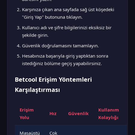
Karşınıza çıkan ana sayfada sağ üst köşedeki
"Giriş Yap" butonuna tıklayın.
Kullanıcı adı ve şifre bilgilerinizi eksiksiz bir
şekilde girin.
Güvenlik doğrulamasını tamamlayın.
Hesabınıza başarıyla giriş yaptıktan sonra
istediğiniz bölüme geçiş yapabilirsiniz.
Betcool Erişim Yöntemleri
Karşılaştırması
Erişim
Kullanım
Hız
Güvenlik
Yolu
Kolaylığı
Masaüstü
Çok