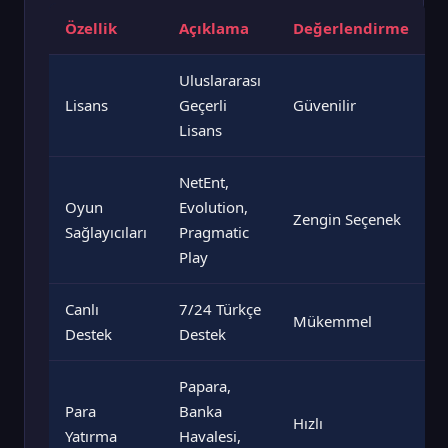
Özellik
Açıklama
Değerlendirme
Uluslararası
Lisans
Geçerli
Güvenilir
Lisans
NetEnt,
Oyun
Evolution,
Zengin Seçenek
Sağlayıcıları
Pragmatic
Play
Canlı
7/24 Türkçe
Mükemmel
Destek
Destek
Papara,
Para
Banka
Hızlı
Yatırma
Havalesi,