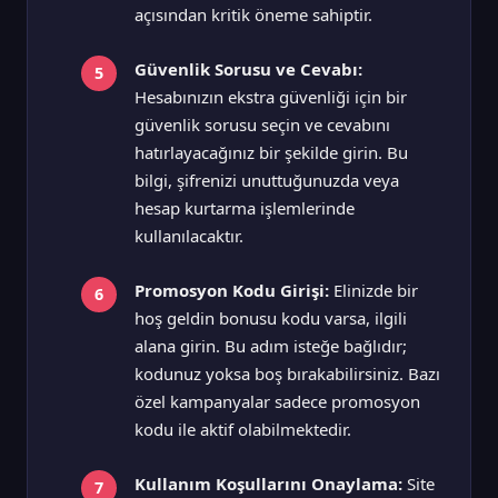
açısından kritik öneme sahiptir.
Güvenlik Sorusu ve Cevabı:
Hesabınızın ekstra güvenliği için bir
güvenlik sorusu seçin ve cevabını
hatırlayacağınız bir şekilde girin. Bu
bilgi, şifrenizi unuttuğunuzda veya
hesap kurtarma işlemlerinde
kullanılacaktır.
Promosyon Kodu Girişi:
Elinizde bir
hoş geldin bonusu kodu varsa, ilgili
alana girin. Bu adım isteğe bağlıdır;
kodunuz yoksa boş bırakabilirsiniz. Bazı
özel kampanyalar sadece promosyon
kodu ile aktif olabilmektedir.
Kullanım Koşullarını Onaylama:
Site