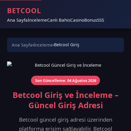
BETCOOL
Ana Sayfa
İnceleme
Canlı Bahis
Casino
Bonus
SSS
Ana Sayfa
›
İnceleme
›
Betcool Giriş
Son Güncelleme: 04 Ağustos 2026
Betcool Giriş ve İnceleme –
Güncel Giriş Adresi
Betcool güncel giriş adresi üzerinden
platforma erişim sağlayabilir, Betcool