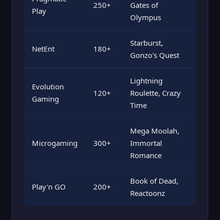
250+
Gates of
Play
Olympus
Starburst,
NetEnt
180+
Gonzo's Quest
Lightning
Evolution
120+
Roulette, Crazy
Gaming
Time
Mega Moolah,
Microgaming
300+
Immortal
Romance
Book of Dead,
Play'n GO
200+
Reactoonz