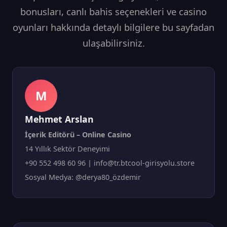
bonusları, canlı bahis seçenekleri ve casino
oyunları hakkında detaylı bilgilere bu sayfadan
ulaşabilirsiniz.
M
Mehmet Arslan
İçerik Editörü – Online Casino
14 Yıllık Sektör Deneyimi
+90 552 498 60 96 | info@tr.btcool-girisyolu.store
Sosyal Medya: @derya80_özdemir