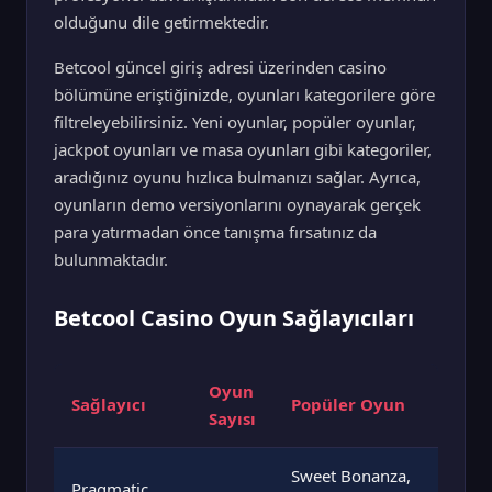
olduğunu dile getirmektedir.
Betcool güncel giriş adresi üzerinden casino
bölümüne eriştiğinizde, oyunları kategorilere göre
filtreleyebilirsiniz. Yeni oyunlar, popüler oyunlar,
jackpot oyunları ve masa oyunları gibi kategoriler,
aradığınız oyunu hızlıca bulmanızı sağlar. Ayrıca,
oyunların demo versiyonlarını oynayarak gerçek
para yatırmadan önce tanışma fırsatınız da
bulunmaktadır.
Betcool Casino Oyun Sağlayıcıları
Oyun
Sağlayıcı
Popüler Oyun
Sayısı
Sweet Bonanza,
Pragmatic