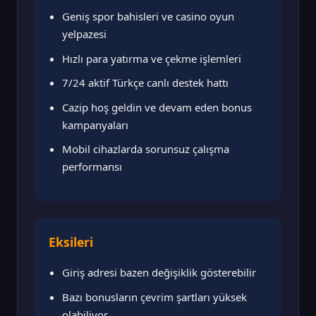
Geniş spor bahisleri ve casino oyun
yelpazesi
Hızlı para yatırma ve çekme işlemleri
7/24 aktif Türkçe canlı destek hattı
Cazip hoş geldin ve devam eden bonus
kampanyaları
Mobil cihazlarda sorunsuz çalışma
performansı
Eksileri
Giriş adresi bazen değişiklik gösterebilir
Bazı bonusların çevrim şartları yüksek
olabiliyor