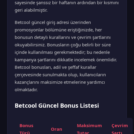
sayesinde şanssız bir haftanın ardından bir kısmını
geri alabilmiştir.
Betcool güncel giriş adresi üzerinden
promosyonlar bölümüne eriştiğinizde, her
bonusun detaylı kurallarını ve çevrim şartlarını
okuyabilirsiniz. Bonusların çoğu belirli bir süre
içinde kullanılması gerekmektedir; bu nedenle
kampanya şartlarını dikkatle incelemek önemlidir.
Betcool bonusları, adil ve şeffaf kurallar
çerçevesinde sunulmakta olup, kullanıcıların
kazançlarını maksimize etmelerine yardımcı
olmaktadır.
Betcool Güncel Bonus Listesi
Bonus
Maksimum
Çevrim
Oran
Türü
Tutar
Şartı