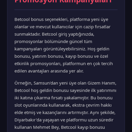
Betcool bonus seçenekleri, platforma yeni üye
olanlar ve mevcut kullanıcılar için cazip fırsatlar
sunmaktadır. Betcool giriş yaptığınızda,
promosyonlar bölümünde güncel tüm
kampanyaları görüntüleyebilirsiniz. Hoş geldin
bonusu, yatırım bonusu, kayıp bonusu ve özel
etkinlik promosyonları, platformun en çok tercih
edilen avantajları arasında yer alır.
Örneğin, Samsun'dan yeni üye olan Gizem Hanım,
Betcool hoş geldin bonusu sayesinde ilk yatırımını
iki katına çıkarma fırsatı yakalamıştır. Bu bonusu
slot oyunlarında kullanarak, ekstra çevrim hakkı
elde etmiş ve kazançlarını artırmıştır. Aynı şekilde,
Diyarbakır'da yaşayan ve platformu uzun süredir
kullanan Mehmet Bey, Betcool kayıp bonusu