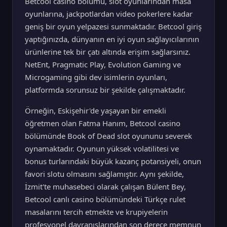
Betcool casino bölümü, slot oyunlarından masa
oyunlarına, jackpotlardan video pokerlere kadar
geniş bir oyun yelpazesi sunmaktadır. Betcool giriş
yaptığınızda, dünyanın en iyi oyun sağlayıcılarının
ürünlerine tek bir çatı altında erişim sağlarsınız.
NetEnt, Pragmatic Play, Evolution Gaming ve
Microgaming gibi dev isimlerin oyunları,
platformda sorunsuz bir şekilde çalışmaktadır.
Örneğin, Eskişehir'de yaşayan bir emekli
öğretmen olan Fatma Hanım, Betcool casino
bölümünde Book of Dead slot oyununu severek
oynamaktadır. Oyunun yüksek volatilitesi ve
bonus turlarındaki büyük kazanç potansiyeli, onun
favori slotu olmasını sağlamıştır. Aynı şekilde,
İzmit'te muhasebeci olarak çalışan Bülent Bey,
Betcool canlı casino bölümündeki Türkçe rulet
masalarını tercih etmekte ve krupiyelerin
profesyonel davranışlarından son derece memnun