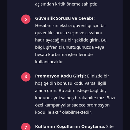
açısından kritik öneme sahiptir.
Güvenlik Sorusu ve Cevabı:
Hesabınızın ekstra güvenliği için bir
güvenlik sorusu seçin ve cevabını
hatırlayacağınız bir şekilde girin. Bu
bilgi, şifrenizi unuttuğunuzda veya
hesap kurtarma işlemlerinde
kullanılacaktır.
Promosyon Kodu Girişi:
Elinizde bir
hoş geldin bonusu kodu varsa, ilgili
alana girin. Bu adım isteğe bağlıdır;
kodunuz yoksa boş bırakabilirsiniz. Bazı
özel kampanyalar sadece promosyon
kodu ile aktif olabilmektedir.
Kullanım Koşullarını Onaylama:
Site