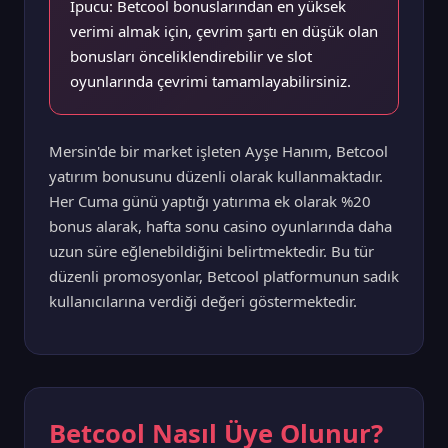
İpucu: Betcool bonuslarından en yüksek
verimi almak için, çevrim şartı en düşük olan
bonusları önceliklendirebilir ve slot
oyunlarında çevrimi tamamlayabilirsiniz.
Mersin'de bir market işleten Ayşe Hanım, Betcool
yatırım bonusunu düzenli olarak kullanmaktadır.
Her Cuma günü yaptığı yatırıma ek olarak %20
bonus alarak, hafta sonu casino oyunlarında daha
uzun süre eğlenebildiğini belirtmektedir. Bu tür
düzenli promosyonlar, Betcool platformunun sadık
kullanıcılarına verdiği değeri göstermektedir.
Betcool Nasıl Üye Olunur?