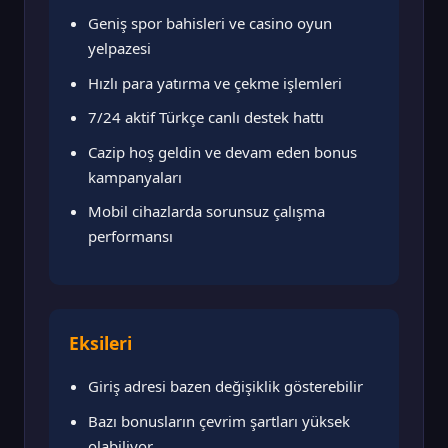
Geniş spor bahisleri ve casino oyun
yelpazesi
Hızlı para yatırma ve çekme işlemleri
7/24 aktif Türkçe canlı destek hattı
Cazip hoş geldin ve devam eden bonus
kampanyaları
Mobil cihazlarda sorunsuz çalışma
performansı
Eksileri
Giriş adresi bazen değişiklik gösterebilir
Bazı bonusların çevrim şartları yüksek
olabiliyor