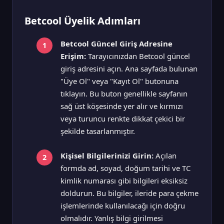
Betcool Üyelik Adımları
Betcool Güncel Giriş Adresine
Erişim:
Tarayıcınızdan Betcool güncel
giriş adresini açın. Ana sayfada bulunan
"Üye Ol" veya "Kayıt Ol" butonuna
tıklayın. Bu buton genellikle sayfanın
sağ üst köşesinde yer alır ve kırmızı
veya turuncu renkte dikkat çekici bir
şekilde tasarlanmıştır.
Kişisel Bilgilerinizi Girin:
Açılan
formda ad, soyad, doğum tarihi ve TC
kimlik numarası gibi bilgileri eksiksiz
doldurun. Bu bilgiler, ileride para çekme
işlemlerinde kullanılacağı için doğru
olmalıdır. Yanlış bilgi girilmesi