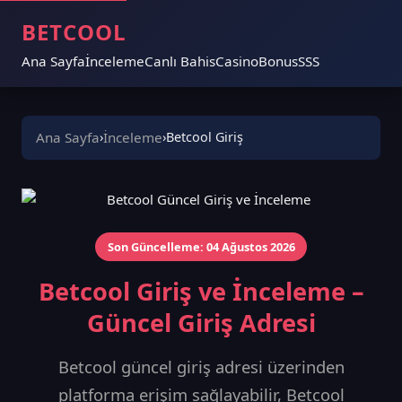
BETCOOL
Ana Sayfa
İnceleme
Canlı Bahis
Casino
Bonus
SSS
Ana Sayfa
›
İnceleme
›
Betcool Giriş
Son Güncelleme: 04 Ağustos 2026
Betcool Giriş ve İnceleme –
Güncel Giriş Adresi
Betcool güncel giriş adresi üzerinden
platforma erişim sağlayabilir, Betcool