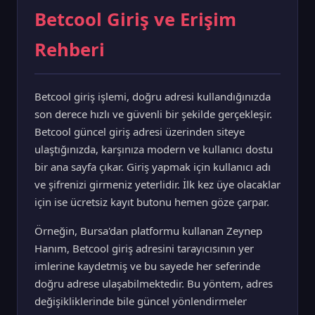
Betcool Giriş ve Erişim
Rehberi
Betcool giriş işlemi, doğru adresi kullandığınızda
son derece hızlı ve güvenli bir şekilde gerçekleşir.
Betcool güncel giriş adresi üzerinden siteye
ulaştığınızda, karşınıza modern ve kullanıcı dostu
bir ana sayfa çıkar. Giriş yapmak için kullanıcı adı
ve şifrenizi girmeniz yeterlidir. İlk kez üye olacaklar
için ise ücretsiz kayıt butonu hemen göze çarpar.
Örneğin, Bursa'dan platformu kullanan Zeynep
Hanım, Betcool giriş adresini tarayıcısının yer
imlerine kaydetmiş ve bu sayede her seferinde
doğru adrese ulaşabilmektedir. Bu yöntem, adres
değişikliklerinde bile güncel yönlendirmeler