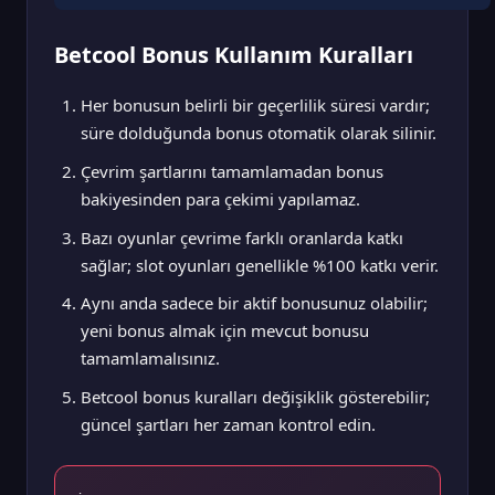
Betcool Bonus Kullanım Kuralları
Her bonusun belirli bir geçerlilik süresi vardır;
süre dolduğunda bonus otomatik olarak silinir.
Çevrim şartlarını tamamlamadan bonus
bakiyesinden para çekimi yapılamaz.
Bazı oyunlar çevrime farklı oranlarda katkı
sağlar; slot oyunları genellikle %100 katkı verir.
Aynı anda sadece bir aktif bonusunuz olabilir;
yeni bonus almak için mevcut bonusu
tamamlamalısınız.
Betcool bonus kuralları değişiklik gösterebilir;
güncel şartları her zaman kontrol edin.