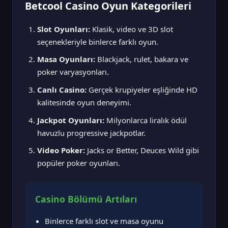
Betcool Casino Oyun Kategorileri
Slot Oyunları:
Klasik, video ve 3D slot
seçenekleriyle binlerce farklı oyun.
Masa Oyunları:
Blackjack, rulet, bakara ve
poker varyasyonları.
Canlı Casino:
Gerçek krupiyeler eşliğinde HD
kalitesinde oyun deneyimi.
Jackpot Oyunları:
Milyonlarca liralık ödül
havuzlu progressive jackpotlar.
Video Poker:
Jacks or Better, Deuces Wild gibi
popüler poker oyunları.
Casino Bölümü Artıları
Binlerce farklı slot ve masa oyunu