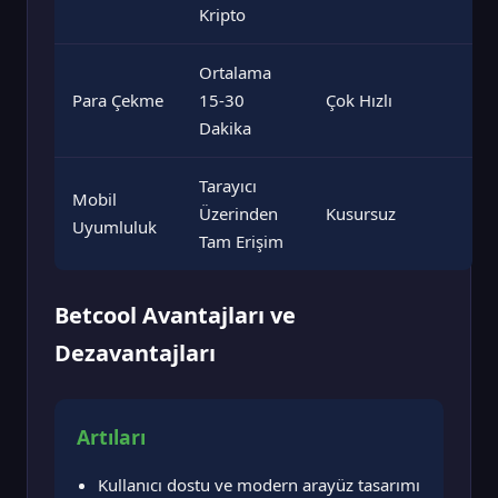
Kripto
Ortalama
Para Çekme
15-30
Çok Hızlı
Dakika
Tarayıcı
Mobil
Üzerinden
Kusursuz
Uyumluluk
Tam Erişim
Betcool Avantajları ve
Dezavantajları
Artıları
Kullanıcı dostu ve modern arayüz tasarımı