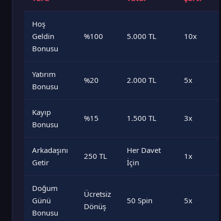
Hoş
Geldin
%100
5.000 TL
10x
Bonusu
Yatırım
%20
2.000 TL
5x
Bonusu
Kayıp
%15
1.500 TL
3x
Bonusu
Arkadaşını
Her Davet
250 TL
1x
Getir
İçin
Doğum
Ücretsiz
Günü
50 Spin
5x
Dönüş
Bonusu