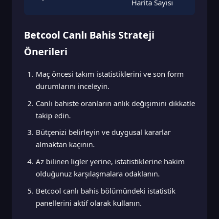
Harita Sayısı
Betcool Canlı Bahis Strateji
Önerileri
Maç öncesi takım istatistiklerini ve son form
durumlarını inceleyin.
Canlı bahiste oranların anlık değişimini dikkatle
takip edin.
Bütçenizi belirleyin ve duygusal kararlar
almaktan kaçının.
Az bilinen ligler yerine, istatistiklerine hakim
olduğunuz karşılaşmalara odaklanın.
Betcool canlı bahis bölümündeki istatistik
panellerini aktif olarak kullanın.