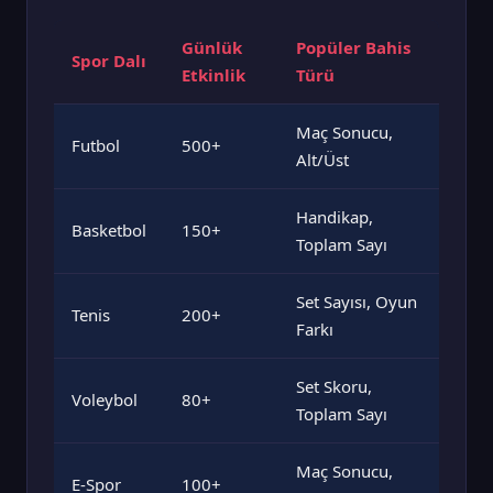
Günlük
Popüler Bahis
Spor Dalı
Etkinlik
Türü
Maç Sonucu,
Futbol
500+
Alt/Üst
Handikap,
Basketbol
150+
Toplam Sayı
Set Sayısı, Oyun
Tenis
200+
Farkı
Set Skoru,
Voleybol
80+
Toplam Sayı
Maç Sonucu,
E-Spor
100+