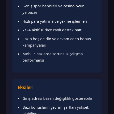
Geniş spor bahisleri ve casino oyun
yelpazesi
Hızlı para yatırma ve çekme işlemleri
7/24 aktif Türkçe canlı destek hattı
Cazip hoş geldin ve devam eden bonus
kampanyaları
Mobil cihazlarda sorunsuz çalışma
performansı
Eksileri
Giriş adresi bazen değişiklik gösterebilir
Bazı bonusların çevrim şartları yüksek
olabiliyor