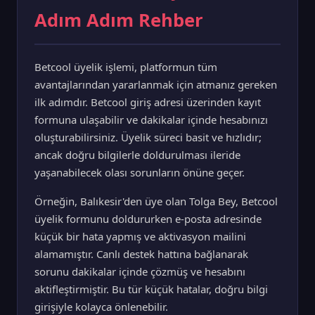
Adım Adım Rehber
Betcool üyelik işlemi, platformun tüm
avantajlarından yararlanmak için atmanız gereken
ilk adımdır. Betcool giriş adresi üzerinden kayıt
formuna ulaşabilir ve dakikalar içinde hesabınızı
oluşturabilirsiniz. Üyelik süreci basit ve hızlıdır;
ancak doğru bilgilerle doldurulması ileride
yaşanabilecek olası sorunların önüne geçer.
Örneğin, Balıkesir'den üye olan Tolga Bey, Betcool
üyelik formunu doldururken e-posta adresinde
küçük bir hata yapmış ve aktivasyon mailini
alamamıştır. Canlı destek hattına bağlanarak
sorunu dakikalar içinde çözmüş ve hesabını
aktifleştirmiştir. Bu tür küçük hatalar, doğru bilgi
girişiyle kolayca önlenebilir.