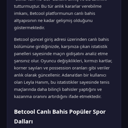
tutturmuştur. Bu tür anlık kararlar verebilme
imkanı, Betcool platformunun canlı bahis
altyapısının ne kadar gelişmiş olduğunu
göstermektedir.
Betcool güncel giriş adresi üzerinden canlı bahis
bölümüne girdiğinizde, karşınıza çıkan istatistik
panelleri sayesinde maçın gidişatını analiz etme
şansınız olur. Oyuncu değişiklikleri, kırmızı kartlar,
korner sayıları ve possession oranları gibi veriler
anlık olarak güncellenir. Adana'dan bir kullanıcı
olan Leyla Hanım, bu istatistikler sayesinde tenis
maçlarında daha bilinçli bahisler yaptığını ve
kazanma oranını artırdığını ifade etmektedir.
Betcool Canlı Bahis Popüler Spor
Dalları