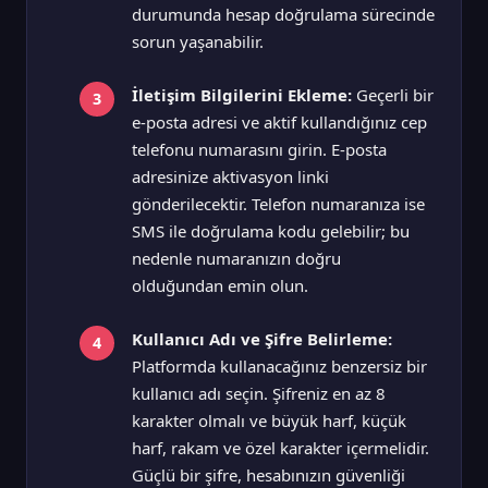
durumunda hesap doğrulama sürecinde
sorun yaşanabilir.
İletişim Bilgilerini Ekleme:
Geçerli bir
e-posta adresi ve aktif kullandığınız cep
telefonu numarasını girin. E-posta
adresinize aktivasyon linki
gönderilecektir. Telefon numaranıza ise
SMS ile doğrulama kodu gelebilir; bu
nedenle numaranızın doğru
olduğundan emin olun.
Kullanıcı Adı ve Şifre Belirleme:
Platformda kullanacağınız benzersiz bir
kullanıcı adı seçin. Şifreniz en az 8
karakter olmalı ve büyük harf, küçük
harf, rakam ve özel karakter içermelidir.
Güçlü bir şifre, hesabınızın güvenliği