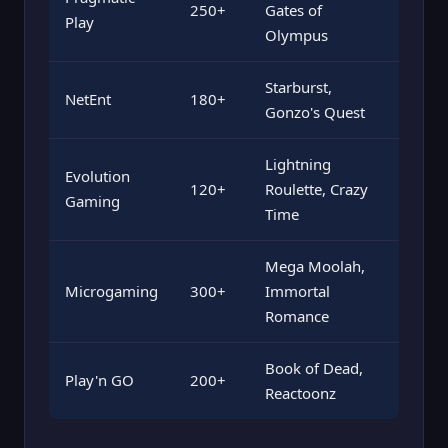
250+
Gates of
Play
Olympus
Starburst,
NetEnt
180+
Gonzo's Quest
Lightning
Evolution
120+
Roulette, Crazy
Gaming
Time
Mega Moolah,
Microgaming
300+
Immortal
Romance
Book of Dead,
Play'n GO
200+
Reactoonz