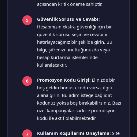
açısından kritik öneme sahiptir.
Güvenlik Sorusu ve Cevabı:
Hesabınızın ekstra güvenliği için bir
güvenlik sorusu seçin ve cevabını
hatırlayacağınız bir şekilde girin. Bu
bilgi, şifrenizi unuttuğunuzda veya
hesap kurtarma işlemlerinde
kullanılacaktır.
Promosyon Kodu Girişi:
Elinizde bir
hoş geldin bonusu kodu varsa, ilgili
alana girin. Bu adım isteğe bağlıdır;
kodunuz yoksa boş bırakabilirsiniz. Bazı
özel kampanyalar sadece promosyon
kodu ile aktif olabilmektedir.
Kullanım Koşullarını Onaylama:
Site