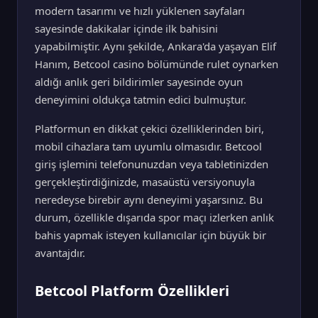
modern tasarımı ve hızlı yüklenen sayfaları
sayesinde dakikalar içinde ilk bahisini
yapabilmiştir. Aynı şekilde, Ankara'da yaşayan Elif
Hanım, Betcool casino bölümünde rulet oynarken
aldığı anlık geri bildirimler sayesinde oyun
deneyimini oldukça tatmin edici bulmuştur.
Platformun en dikkat çekici özelliklerinden biri,
mobil cihazlara tam uyumlu olmasıdır. Betcool
giriş işlemini telefonunuzdan veya tabletinizden
gerçekleştirdiğinizde, masaüstü versiyonuyla
neredeyse birebir aynı deneyimi yaşarsınız. Bu
durum, özellikle dışarıda spor maçı izlerken anlık
bahis yapmak isteyen kullanıcılar için büyük bir
avantajdır.
Betcool Platform Özellikleri