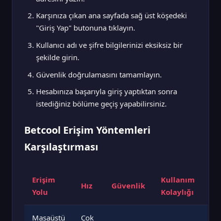
Karşınıza çıkan ana sayfada sağ üst köşedeki
"Giriş Yap" butonuna tıklayın.
Kullanıcı adı ve şifre bilgilerinizi eksiksiz bir
şekilde girin.
Güvenlik doğrulamasını tamamlayın.
Hesabınıza başarıyla giriş yaptıktan sonra
istediğiniz bölüme geçiş yapabilirsiniz.
Betcool Erişim Yöntemleri
Karşılaştırması
Erişim
Kullanım
Hız
Güvenlik
Yolu
Kolaylığı
Masaüstü
Çok