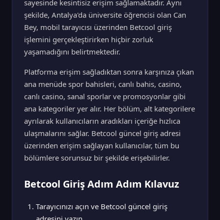
sayesinde kesintisiz erişim sağlamaktadır. Aynı
şekilde, Antalya'da üniversite öğrencisi olan Can
Bey, mobil tarayıcısı üzerinden Betcool giriş
işlemini gerçekleştirirken hiçbir zorluk
yaşamadığını belirtmektedir.
Platforma erişim sağladıktan sonra karşınıza çıkan
ana menüde spor bahisleri, canlı bahis, casino,
canlı casino, sanal sporlar ve promosyonlar gibi
ana kategoriler yer alır. Her bölüm, alt kategorilere
ayrılarak kullanıcıların aradıkları içeriğe hızlıca
ulaşmalarını sağlar. Betcool güncel giriş adresi
üzerinden erişim sağlayan kullanıcılar, tüm bu
bölümlere sorunsuz bir şekilde erişebilirler.
Betcool Giriş Adım Adım Kılavuz
Tarayıcınızı açın ve Betcool güncel giriş
adresini yazın.