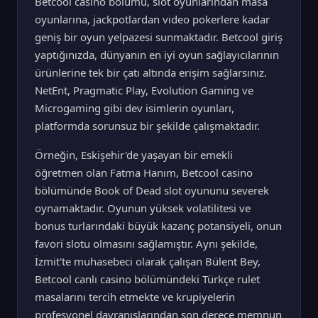
Betcool casino bölümü, slot oyunlarından masa
oyunlarına, jackpotlardan video pokerlere kadar
geniş bir oyun yelpazesi sunmaktadır. Betcool giriş
yaptığınızda, dünyanın en iyi oyun sağlayıcılarının
ürünlerine tek bir çatı altında erişim sağlarsınız.
NetEnt, Pragmatic Play, Evolution Gaming ve
Microgaming gibi dev isimlerin oyunları,
platformda sorunsuz bir şekilde çalışmaktadır.
Örneğin, Eskişehir'de yaşayan bir emekli
öğretmen olan Fatma Hanım, Betcool casino
bölümünde Book of Dead slot oyununu severek
oynamaktadır. Oyunun yüksek volatilitesi ve
bonus turlarındaki büyük kazanç potansiyeli, onun
favori slotu olmasını sağlamıştır. Aynı şekilde,
İzmit'te muhasebeci olarak çalışan Bülent Bey,
Betcool canlı casino bölümündeki Türkçe rulet
masalarını tercih etmekte ve krupiyelerin
profesyonel davranışlarından son derece memnun