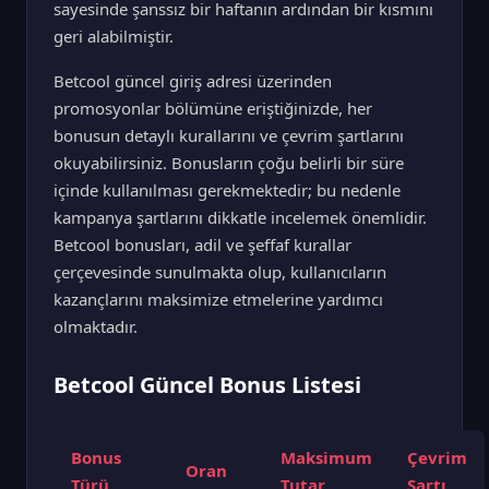
sayesinde şanssız bir haftanın ardından bir kısmını
geri alabilmiştir.
Betcool güncel giriş adresi üzerinden
promosyonlar bölümüne eriştiğinizde, her
bonusun detaylı kurallarını ve çevrim şartlarını
okuyabilirsiniz. Bonusların çoğu belirli bir süre
içinde kullanılması gerekmektedir; bu nedenle
kampanya şartlarını dikkatle incelemek önemlidir.
Betcool bonusları, adil ve şeffaf kurallar
çerçevesinde sunulmakta olup, kullanıcıların
kazançlarını maksimize etmelerine yardımcı
olmaktadır.
Betcool Güncel Bonus Listesi
Bonus
Maksimum
Çevrim
Oran
Türü
Tutar
Şartı