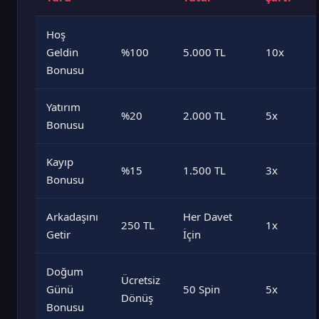
Hoş
Geldin
%100
5.000 TL
10x
Bonusu
Yatırım
%20
2.000 TL
5x
Bonusu
Kayıp
%15
1.500 TL
3x
Bonusu
Arkadaşını
Her Davet
250 TL
1x
Getir
İçin
Doğum
Ücretsiz
Günü
50 Spin
5x
Dönüş
Bonusu