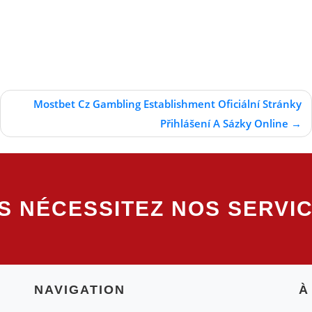
Mostbet Cz Gambling Establishment Oficiální Stránky
Přihlášení A Sázky Online
S NÉCESSITEZ NOS SERVIC
NAVIGATION
À