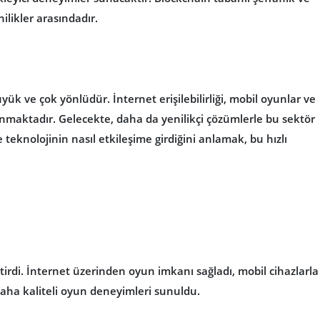
ilikler arasındadır.
yük ve çok yönlüdür. İnternet erişilebilirliği, mobil oyunlar ve
unmaktadır. Gelecekte, daha da yenilikçi çözümlerle bu sektör
eknolojinin nasıl etkileşime girdiğini anlamak, bu hızlı
etirdi. İnternet üzerinden oyun imkanı sağladı, mobil cihazlarla
 daha kaliteli oyun deneyimleri sunuldu.