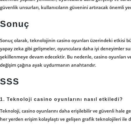
güvenlik unsurları, kullanıcıların güvenini artıracak önemli yen
Sonuç
Sonuç olarak, teknolojinin casino oyunları üzerindeki etkisi bü
yapay zeka gibi gelişmeler, oyunculara daha iyi deneyimler s
şekillenmeye devam edecektir. Bu nedenle, casino oyunları ve t
değişim çağına ayak uydurmanın anahtarıdır.
SSS
1. Teknoloji casino oyunlarını nasıl etkiledi?
Teknoloji, casino oyunlarını daha erişilebilir ve güvenli hale g
her yerden erişim kolaylaştı ve gelişen grafik teknolojileri ile