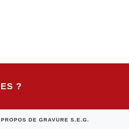
ES ?
 PROPOS DE GRAVURE S.E.G.