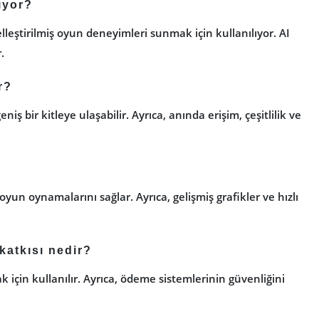
ıyor?
leştirilmiş oyun deneyimleri sunmak için kullanılıyor. AI
.
r?
iş bir kitleye ulaşabilir. Ayrıca, anında erişim, çeşitlilik ve
yun oynamalarını sağlar. Ayrıca, gelişmiş grafikler ve hızlı
katkısı nedir?
k için kullanılır. Ayrıca, ödeme sistemlerinin güvenliğini