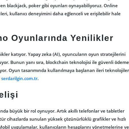
den blackjack, poker gibi oyunları oynayabiliyoruz. Online
i, kullanıcı deneyimini daha eğlenceli ve erişilebilir hale
ino Oyunlarında Yenilikler
kler katıyor. Yapay zeka (AI), oyuncuların oyun stratejilerini
uyor. Bunun yanı sıra, blockchain teknolojisi ile güvenli ödeme
yor. Oyun tasarımında kullanılmaya başlanan ileri teknolojiler
r
serdarilgin.com.tr
.
elişi
da büyük bir rol oynuyor. Artık akıllı telefonlar ve tabletler
 cihazlarda sunulan yüksek çözünürlüklü grafikler ve hızlı
 Mobil uygulamalar, kullanıcıların hesaplarını yönetmelerine ve