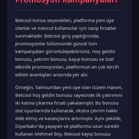
Betcool bonus seçenekleri, platforma yeni üye
olanlar ve mevcut kullanıcılar için cazip fırsatlar
sunmaktadır. Betcool giriş yaptığınızda,
promosyonlar bölümünde güncel tüm
kampanyaları görüntüleyebilirsiniz. Hoş geldin
bonusu, yatırım bonusu, kayıp bonusu ve özel
etkinlik promosyonları, platformun en çok tercih
edilen avantajları arasında yer alır.
Örneğin, Samsun'dan yeni üye olan Gizem Hanım,
Betcool hoş geldin bonusu sayesinde ilk yatırımını
iki katına çıkarma fırsatı yakalamıştır. Bu bonusu
slot oyunlarında kullanarak, ekstra çevrim hakkı
elde etmiş ve kazançlarını artırmıştır. Aynı şekilde,
Diyarbakır'da yaşayan ve platformu uzun süredir
kullanan Mehmet Bey, Betcool kayıp bonusu