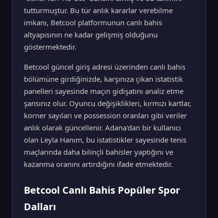
tutturmuştur. Bu tür anlık kararlar verebilme
imkanı, Betcool platformunun canlı bahis
altyapısının ne kadar gelişmiş olduğunu
göstermektedir.
Betcool güncel giriş adresi üzerinden canlı bahis
bölümüne girdiğinizde, karşınıza çıkan istatistik
panelleri sayesinde maçın gidişatını analiz etme
şansınız olur. Oyuncu değişiklikleri, kırmızı kartlar,
korner sayıları ve possession oranları gibi veriler
anlık olarak güncellenir. Adana'dan bir kullanıcı
olan Leyla Hanım, bu istatistikler sayesinde tenis
maçlarında daha bilinçli bahisler yaptığını ve
kazanma oranını artırdığını ifade etmektedir.
Betcool Canlı Bahis Popüler Spor
Dalları