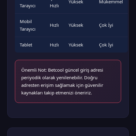
Yüksek
Mükemmel
Tarayıcı
Hızlı
Mobil
Hızlı
Yüksek
Çok İyi
Tarayıcı
Tablet
Hızlı
Yüksek
Çok İyi
Önemli Not: Betcool güncel giriş adresi
periyodik olarak yenilenebilir. Doğru
adresten erişim sağlamak için güvenilir
kaynakları takip etmenizi öneririz.