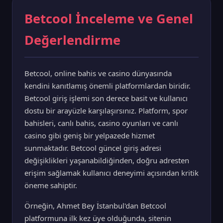
Betcool İnceleme ve Genel
Değerlendirme
Betcool, online bahis ve casino dünyasında
kendini kanıtlamış önemli platformlardan biridir.
Betcool giriş işlemi son derece basit ve kullanıcı
dostu bir arayüzle karşılaşırsınız. Platform, spor
bahisleri, canlı bahis, casino oyunları ve canlı
casino gibi geniş bir yelpazede hizmet
sunmaktadır. Betcool güncel giriş adresi
değişiklikleri yaşanabildiğinden, doğru adresten
erişim sağlamak kullanıcı deneyimi açısından kritik
öneme sahiptir.
Örneğin, Ahmet Bey İstanbul'dan Betcool
platformuna ilk kez üye olduğunda, sitenin