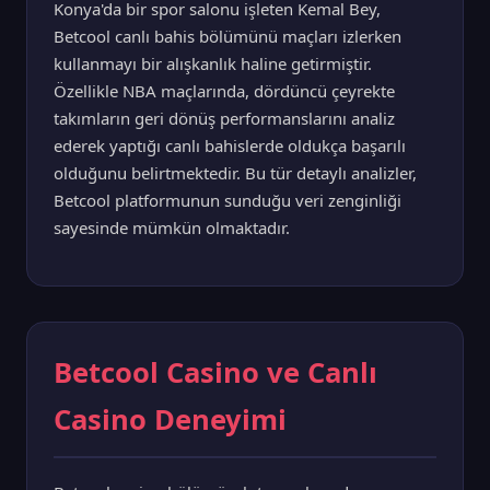
Konya'da bir spor salonu işleten Kemal Bey,
Betcool canlı bahis bölümünü maçları izlerken
kullanmayı bir alışkanlık haline getirmiştir.
Özellikle NBA maçlarında, dördüncü çeyrekte
takımların geri dönüş performanslarını analiz
ederek yaptığı canlı bahislerde oldukça başarılı
olduğunu belirtmektedir. Bu tür detaylı analizler,
Betcool platformunun sunduğu veri zenginliği
sayesinde mümkün olmaktadır.
Betcool Casino ve Canlı
Casino Deneyimi