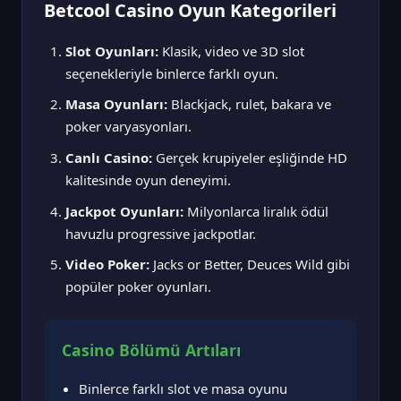
Betcool Casino Oyun Kategorileri
Slot Oyunları:
Klasik, video ve 3D slot
seçenekleriyle binlerce farklı oyun.
Masa Oyunları:
Blackjack, rulet, bakara ve
poker varyasyonları.
Canlı Casino:
Gerçek krupiyeler eşliğinde HD
kalitesinde oyun deneyimi.
Jackpot Oyunları:
Milyonlarca liralık ödül
havuzlu progressive jackpotlar.
Video Poker:
Jacks or Better, Deuces Wild gibi
popüler poker oyunları.
Casino Bölümü Artıları
Binlerce farklı slot ve masa oyunu