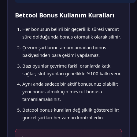
Betcool Bonus Kullanım Kuralları
Her bonusun belirli bir geçerlilik süresi vardır;
süre dolduğunda bonus otomatik olarak silinir.
Çevrim şartlarını tamamlamadan bonus
bakiyesinden para çekimi yapılamaz.
Bazı oyunlar çevrime farklı oranlarda katkı
sağlar; slot oyunları genellikle %100 katkı verir.
Aynı anda sadece bir aktif bonusunuz olabilir;
yeni bonus almak için mevcut bonusu
tamamlamalısınız.
Betcool bonus kuralları değişiklik gösterebilir;
güncel şartları her zaman kontrol edin.