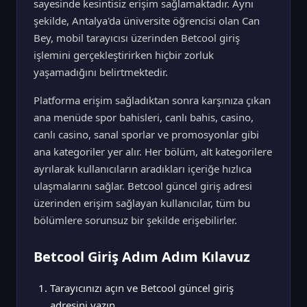
sayesinde kesintisiz erişim sağlamaktadır. Aynı
şekilde, Antalya'da üniversite öğrencisi olan Can
Bey, mobil tarayıcısı üzerinden Betcool giriş
işlemini gerçekleştirirken hiçbir zorluk
yaşamadığını belirtmektedir.
Platforma erişim sağladıktan sonra karşınıza çıkan
ana menüde spor bahisleri, canlı bahis, casino,
canlı casino, sanal sporlar ve promosyonlar gibi
ana kategoriler yer alır. Her bölüm, alt kategorilere
ayrılarak kullanıcıların aradıkları içeriğe hızlıca
ulaşmalarını sağlar. Betcool güncel giriş adresi
üzerinden erişim sağlayan kullanıcılar, tüm bu
bölümlere sorunsuz bir şekilde erişebilirler.
Betcool Giriş Adım Adım Kılavuz
Tarayıcınızı açın ve Betcool güncel giriş
adresini yazın.