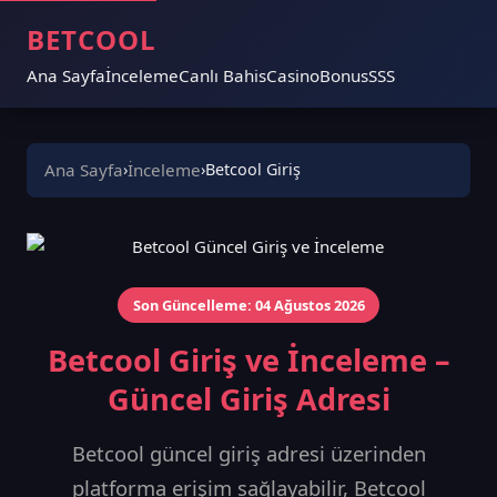
BETCOOL
Ana Sayfa
İnceleme
Canlı Bahis
Casino
Bonus
SSS
Ana Sayfa
›
İnceleme
›
Betcool Giriş
Son Güncelleme: 04 Ağustos 2026
Betcool Giriş ve İnceleme –
Güncel Giriş Adresi
Betcool güncel giriş adresi üzerinden
platforma erişim sağlayabilir, Betcool